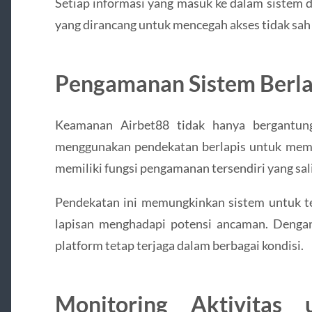
Setiap informasi yang masuk ke dalam sistem 
yang dirancang untuk mencegah akses tidak sah d
Pengamanan Sistem Berla
Keamanan Airbet88 tidak hanya bergantung
menggunakan pendekatan berlapis untuk mempe
memiliki fungsi pengamanan tersendiri yang sal
Pendekatan ini memungkinkan sistem untuk te
lapisan menghadapi potensi ancaman. Dengan
platform tetap terjaga dalam berbagai kondisi.
Monitoring Aktivitas 