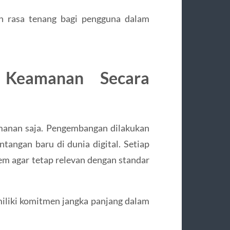
n rasa tenang bagi pengguna dalam
 Keamanan Secara
amanan saja. Pengembangan dilakukan
tangan baru di dunia digital. Setiap
m agar tetap relevan dengan standar
liki komitmen jangka panjang dalam