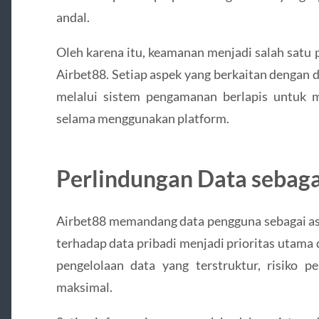
andal.
Oleh karena itu, keamanan menjadi salah satu 
Airbet88. Setiap aspek yang berkaitan dengan 
melalui sistem pengamanan berlapis untuk
selama menggunakan platform.
Perlindungan Data sebaga
Airbet88 memandang data pengguna sebagai ase
terhadap data pribadi menjadi prioritas utama 
pengelolaan data yang terstruktur, risiko p
maksimal.