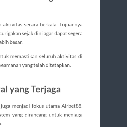
aktivitas secara berkala. Tujuannya
urigakan sejak dini agar dapat segera
bih besar.
ntuk memastikan seluruh aktivitas di
 keamanan yang telah ditetapkan.
al yang Terjaga
 juga menjadi fokus utama Airbet88.
sistem yang dirancang untuk menjaga
.