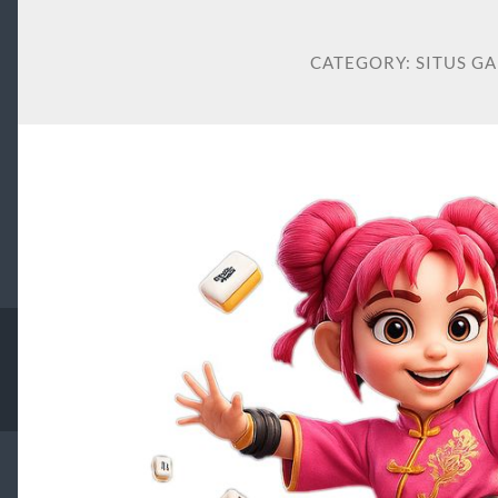
CATEGORY:
SITUS G