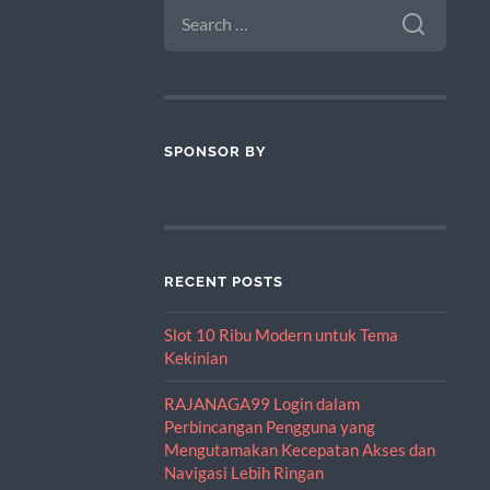
SEARCH
FOR:
SPONSOR BY
RECENT POSTS
Slot 10 Ribu Modern untuk Tema
Kekinian
RAJANAGA99 Login dalam
Perbincangan Pengguna yang
Mengutamakan Kecepatan Akses dan
Navigasi Lebih Ringan