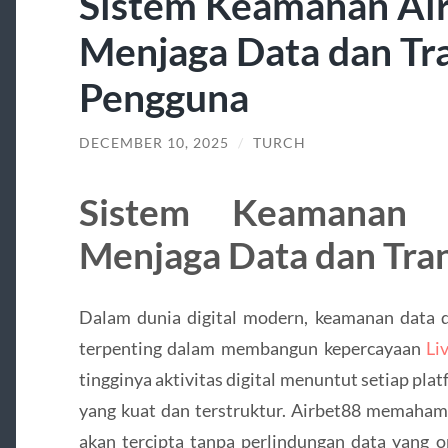
Sistem Keamanan Ai
Menjaga Data dan Tr
Pengguna
DECEMBER 10, 2025
/
TURCH
Sistem Keamanan 
Menjaga Data dan Tra
Dalam dunia digital modern, keamanan data d
terpenting dalam membangun kepercayaan
Li
tingginya aktivitas digital menuntut setiap pl
yang kuat dan terstruktur. Airbet88 memaham
akan tercipta tanpa perlindungan data yang 