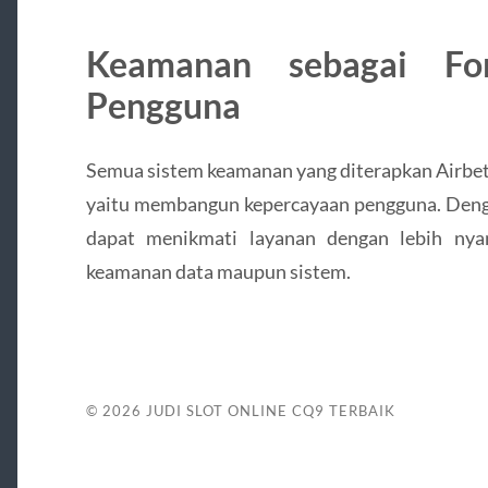
Keamanan sebagai Fon
Pengguna
Semua sistem keamanan yang diterapkan Airbet
yaitu membangun kepercayaan pengguna. Denga
dapat menikmati layanan dengan lebih nya
keamanan data maupun sistem.
© 2026
JUDI SLOT ONLINE CQ9 TERBAIK