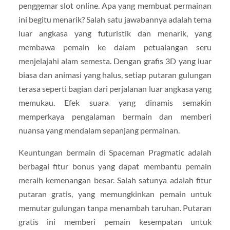
penggemar slot online. Apa yang membuat permainan
ini begitu menarik? Salah satu jawabannya adalah tema
luar angkasa yang futuristik dan menarik, yang
membawa pemain ke dalam petualangan seru
menjelajahi alam semesta. Dengan grafis 3D yang luar
biasa dan animasi yang halus, setiap putaran gulungan
terasa seperti bagian dari perjalanan luar angkasa yang
memukau. Efek suara yang dinamis semakin
memperkaya pengalaman bermain dan memberi
nuansa yang mendalam sepanjang permainan.
Keuntungan bermain di Spaceman Pragmatic adalah
berbagai fitur bonus yang dapat membantu pemain
meraih kemenangan besar. Salah satunya adalah fitur
putaran gratis, yang memungkinkan pemain untuk
memutar gulungan tanpa menambah taruhan. Putaran
gratis ini memberi pemain kesempatan untuk