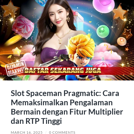
Slot Spaceman Pragmatic: Cara
Memaksimalkan Pengalaman
Bermain dengan Fitur Multiplier
dan RTP Tinggi
MARCH 16, 2025
/
0 COMMENTS