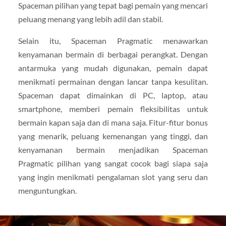
Spaceman pilihan yang tepat bagi pemain yang mencari
peluang menang yang lebih adil dan stabil.
Selain itu, Spaceman Pragmatic menawarkan
kenyamanan bermain di berbagai perangkat. Dengan
antarmuka yang mudah digunakan, pemain dapat
menikmati permainan dengan lancar tanpa kesulitan.
Spaceman dapat dimainkan di PC, laptop, atau
smartphone, memberi pemain fleksibilitas untuk
bermain kapan saja dan di mana saja. Fitur-fitur bonus
yang menarik, peluang kemenangan yang tinggi, dan
kenyamanan bermain menjadikan Spaceman
Pragmatic pilihan yang sangat cocok bagi siapa saja
yang ingin menikmati pengalaman slot yang seru dan
menguntungkan.