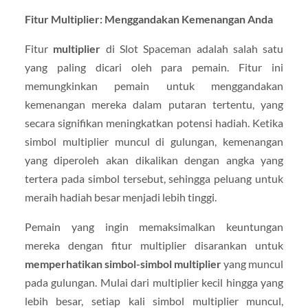
Fitur Multiplier: Menggandakan Kemenangan Anda
Fitur
multiplier
di Slot Spaceman adalah salah satu
yang paling dicari oleh para pemain. Fitur ini
memungkinkan pemain untuk menggandakan
kemenangan mereka dalam putaran tertentu, yang
secara signifikan meningkatkan potensi hadiah. Ketika
simbol multiplier muncul di gulungan, kemenangan
yang diperoleh akan dikalikan dengan angka yang
tertera pada simbol tersebut, sehingga peluang untuk
meraih hadiah besar menjadi lebih tinggi.
Pemain yang ingin memaksimalkan keuntungan
mereka dengan fitur multiplier disarankan untuk
memperhatikan simbol-simbol multiplier
yang muncul
pada gulungan. Mulai dari multiplier kecil hingga yang
lebih besar, setiap kali simbol multiplier muncul,