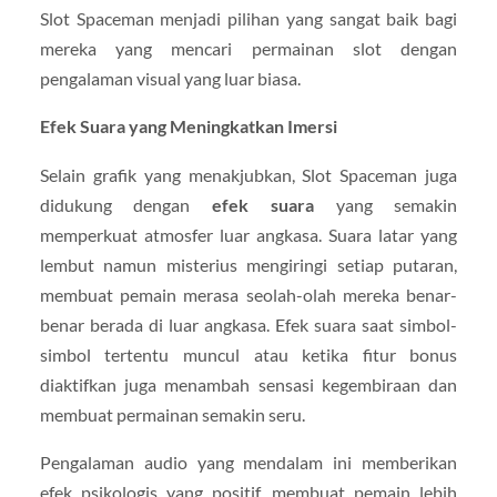
Slot Spaceman menjadi pilihan yang sangat baik bagi
mereka yang mencari permainan slot dengan
pengalaman visual yang luar biasa.
Efek Suara yang Meningkatkan Imersi
Selain grafik yang menakjubkan, Slot Spaceman juga
didukung dengan
efek suara
yang semakin
memperkuat atmosfer luar angkasa. Suara latar yang
lembut namun misterius mengiringi setiap putaran,
membuat pemain merasa seolah-olah mereka benar-
benar berada di luar angkasa. Efek suara saat simbol-
simbol tertentu muncul atau ketika fitur bonus
diaktifkan juga menambah sensasi kegembiraan dan
membuat permainan semakin seru.
Pengalaman audio yang mendalam ini memberikan
efek psikologis yang positif, membuat pemain lebih