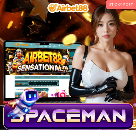
STICKY POST