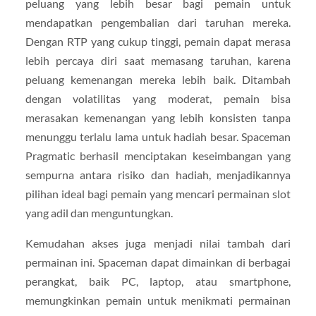
peluang yang lebih besar bagi pemain untuk
mendapatkan pengembalian dari taruhan mereka.
Dengan RTP yang cukup tinggi, pemain dapat merasa
lebih percaya diri saat memasang taruhan, karena
peluang kemenangan mereka lebih baik. Ditambah
dengan volatilitas yang moderat, pemain bisa
merasakan kemenangan yang lebih konsisten tanpa
menunggu terlalu lama untuk hadiah besar. Spaceman
Pragmatic berhasil menciptakan keseimbangan yang
sempurna antara risiko dan hadiah, menjadikannya
pilihan ideal bagi pemain yang mencari permainan slot
yang adil dan menguntungkan.
Kemudahan akses juga menjadi nilai tambah dari
permainan ini. Spaceman dapat dimainkan di berbagai
perangkat, baik PC, laptop, atau smartphone,
memungkinkan pemain untuk menikmati permainan