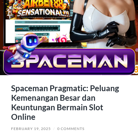
Spaceman Pragmatic: Peluang
Kemenangan Besar dan
Keuntungan Bermain Slot
Online
FEBRUARY 19, 2025
/
0 COMMENTS