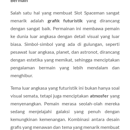
Bermain
Salah satu hal yang membuat Slot Spaceman sangat
menarik adalah
grafik futuristik
yang dirancang
dengan sangat baik. Permainan ini membawa pemain
ke dunia luar angkasa dengan detail visual yang luar
biasa. Simbol-simbol yang ada di gulungan, seperti
pesawat luar angkasa, planet, dan astronot, dirancang
dengan estetika yang memikat, sehingga menciptakan
pengalaman bermain yang lebih mendalam dan
menghibur.
Tema luar angkasa yang futuristik ini bukan hanya soal
visual semata, tetapi juga menciptakan
atmosfer
yang
menyenangkan. Pemain merasa seolah-olah mereka
sedang menjelajahi galaksi yang penuh dengan
kemungkinan kemenangan. Kombinasi antara desain
grafis yang menawan dan tema yang menarik membuat