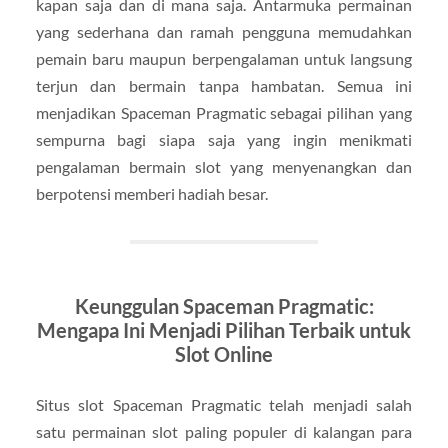
kapan saja dan di mana saja. Antarmuka permainan
yang sederhana dan ramah pengguna memudahkan
pemain baru maupun berpengalaman untuk langsung
terjun dan bermain tanpa hambatan. Semua ini
menjadikan Spaceman Pragmatic sebagai pilihan yang
sempurna bagi siapa saja yang ingin menikmati
pengalaman bermain slot yang menyenangkan dan
berpotensi memberi hadiah besar.
Keunggulan Spaceman Pragmatic:
Mengapa Ini Menjadi Pilihan Terbaik untuk
Slot Online
Situs slot Spaceman Pragmatic telah menjadi salah
satu permainan slot paling populer di kalangan para