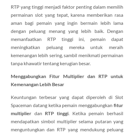
RTP yang tinggi menjadi faktor penting dalam memilih
permainan slot yang tepat, karena memberikan rasa
aman bagi pemain yang ingin bermain lebih lama
dengan peluang menang yang lebih baik. Dengan
memanfaatkan RTP tinggi ini, pemain dapat
meningkatkan peluang mereka untuk meraih
kemenangan lebih sering, sambil menikmati permainan
tanpa khawatir tentang kerugian besar.
Menggabungkan Fitur Multiplier dan RTP untuk
Kemenangan Lebih Besar
Keuntungan terbesar yang dapat diperoleh di Slot
Spaceman datang ketika pemain menggabungkan
fitur
multiplier
dan
RTP tinggi
. Ketika pemain berhasil
mendapatkan simbol multiplier selama putaran yang
menguntungkan dan RTP yang mendukung peluang