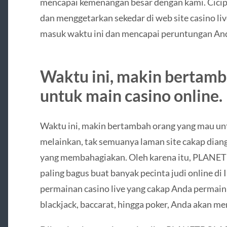
mencapai kemenangan besar dengan kami. Cicipi
dan menggetarkan sekedar di web site casino 
masuk waktu ini dan mencapai peruntungan Anda
Waktu ini, makin bertam
untuk main casino online.
Waktu ini, makin bertambah orang yang mau unt
melainkan, tak semuanya laman site cakap dian
yang membahagiakan. Oleh karena itu, PLANE
paling bagus buat banyak pecinta judi online d
permainan casino live yang cakap Anda permaink
blackjack, baccarat, hingga poker, Anda akan me