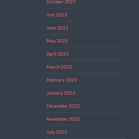
October 2023
July 2023
June 2023
May 2023
April 2023
March 2023
February 2023
January 2023
December 2022
November 2022
July 2022