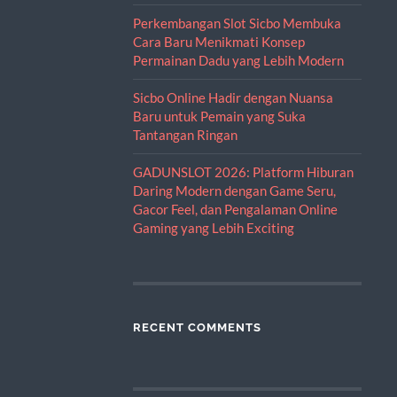
Perkembangan Slot Sicbo Membuka
Cara Baru Menikmati Konsep
Permainan Dadu yang Lebih Modern
Sicbo Online Hadir dengan Nuansa
Baru untuk Pemain yang Suka
Tantangan Ringan
GADUNSLOT 2026: Platform Hiburan
Daring Modern dengan Game Seru,
Gacor Feel, dan Pengalaman Online
Gaming yang Lebih Exciting
RECENT COMMENTS