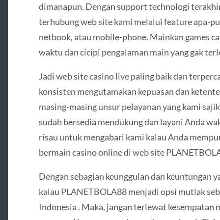
dimanapun. Dengan support technologi terakhir
terhubung web site kami melalui feature apa-pu
netbook, atau mobile-phone. Mainkan games ca
waktu dan cicipi pengalaman main yang gak t
Jadi web site casino live paling baik dan terp
konsisten mengutamakan kepuasan dan ketente
masing-masing unsur pelayanan yang kami saji
sudah bersedia mendukung dan layani Anda wakt
risau untuk mengabari kami kalau Anda mempun
bermain casino online di web site PLANETBOL
Dengan sebagian keunggulan dan keuntungan ya
kalau PLANETBOLA88 menjadi opsi mutlak sebag
Indonesia . Maka, jangan terlewat kesempatan 