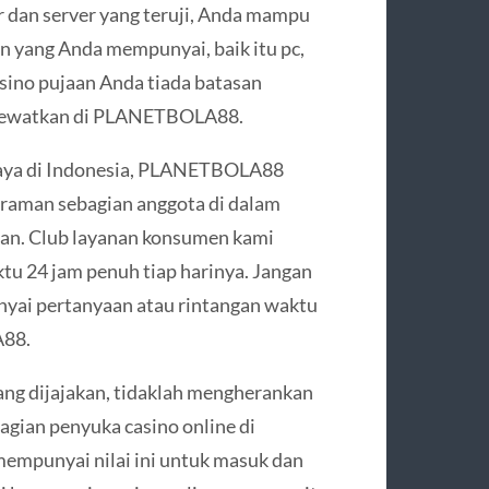
 dan server yang teruji, Anda mampu
n yang Anda mempunyai, baik itu pc,
sino pujaan Anda tiada batasan
erlewatkan di PLANETBOLA88.
ercaya di Indonesia, PLANETBOLA88
raman sebagian anggota di dalam
kan. Club layanan konsumen kami
u 24 jam penuh tiap harinya. Jangan
yai pertanyaan atau rintangan waktu
A88.
ng dijajakan, tidaklah mengherankan
ian penyuka casino online di
mempunyai nilai ini untuk masuk dan