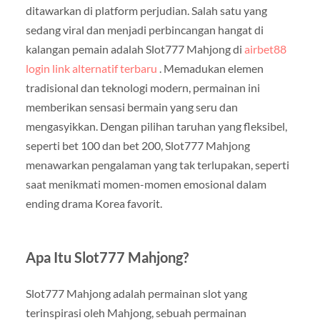
ditawarkan di platform perjudian. Salah satu yang
sedang viral dan menjadi perbincangan hangat di
kalangan pemain adalah Slot777 Mahjong di
airbet88
login link alternatif terbaru
. Memadukan elemen
tradisional dan teknologi modern, permainan ini
memberikan sensasi bermain yang seru dan
mengasyikkan. Dengan pilihan taruhan yang fleksibel,
seperti bet 100 dan bet 200, Slot777 Mahjong
menawarkan pengalaman yang tak terlupakan, seperti
saat menikmati momen-momen emosional dalam
ending drama Korea favorit.
Apa Itu Slot777 Mahjong?
Slot777 Mahjong adalah permainan slot yang
terinspirasi oleh Mahjong, sebuah permainan