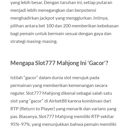
yang lebih besar. Dengan taruhan ini, setiap putaran
menjadi lebih menegangkan dan berpotensi
menghadirkan jackpot yang menggiurkan. Intinya,
pilihan antara bet 100 dan 200 memberikan kebebasan
bagi pemain untuk bermain sesuai dengan gaya dan
strategi masing-masing.
Mengapa Slot777 Mahjong Ini ‘Gacor’?
Istilah “gacor” dalam dunia slot merujuk pada
permainan yang memberikan kemenangan secara
reguler. Slot777 Mahjong dikenal sebagai salah satu
slot yang “gacor” di Airbet88 karena kombinasi dari
RTP (Return to Player) yang menarik dan varians yang
pas. Biasanya, Slot777 Mahjong memiliki RTP sekitar
95%-97%, yang menunjukkan bahwa pemain memiliki