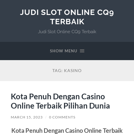
JUDI SLOT ONLINE CQ9
TERBAIK
Judi Slot Online CQ9 Terbaik
SHOW MENU
TAG:
KASINO
Kota Penuh Dengan Casino
Online Terbaik Pilihan Dunia
MARCH 15, 2023
/
0 COMMENTS
Kota Penuh Dengan Casino Online Terbaik