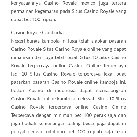
kenyataannya Casino Royale mexico juga tertera
permainan kegemaran pada Situs Casino Royale yang
dapat bet 100 rupiah.
Casino Royale Cambodia
Negeri bunga kamboja ini juga telah siapkan pasaran
Casino Royale Situs Casino Royale online yang dapat
dimainkan dan juga telah pisah Situs 10 Situs Casino
Royale terpercaya online Casino Online Terpercaya
jadi 10 Situs Casino Royale terpercaya legal buat
pasarkan pasaran Casino Royale online kamboja ini.
bettor Kasino di indonesia dapat memasangkan
Casino Royale online kamboja melewati Situs 10 Situs
Casino Royale terpercaya online Casino Online
Terpercaya dengan minimun bet 100 perak saja dan
juga hadiah kemenangan paling besar juga dapat di
punyai dengan minimun bet 100 rupiah saja telah