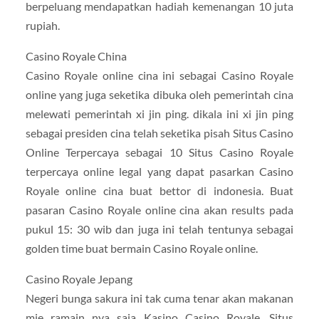
berpeluang mendapatkan hadiah kemenangan 10 juta
rupiah.
Casino Royale China
Casino Royale online cina ini sebagai Casino Royale
online yang juga seketika dibuka oleh pemerintah cina
melewati pemerintah xi jin ping. dikala ini xi jin ping
sebagai presiden cina telah seketika pisah Situs Casino
Online Terpercaya sebagai 10 Situs Casino Royale
terpercaya online legal yang dapat pasarkan Casino
Royale online cina buat bettor di indonesia. Buat
pasaran Casino Royale online cina akan results pada
pukul 15: 30 wib dan juga ini telah tentunya sebagai
golden time buat bermain Casino Royale online.
Casino Royale Jepang
Negeri bunga sakura ini tak cuma tenar akan makanan
mie ramain nya saja Kasino Casino Royale, Situs