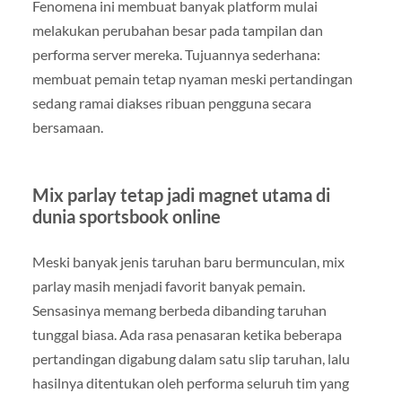
Fenomena ini membuat banyak platform mulai
melakukan perubahan besar pada tampilan dan
performa server mereka. Tujuannya sederhana:
membuat pemain tetap nyaman meski pertandingan
sedang ramai diakses ribuan pengguna secara
bersamaan.
Mix parlay tetap jadi magnet utama di
dunia sportsbook online
Meski banyak jenis taruhan baru bermunculan, mix
parlay masih menjadi favorit banyak pemain.
Sensasinya memang berbeda dibanding taruhan
tunggal biasa. Ada rasa penasaran ketika beberapa
pertandingan digabung dalam satu slip taruhan, lalu
hasilnya ditentukan oleh performa seluruh tim yang