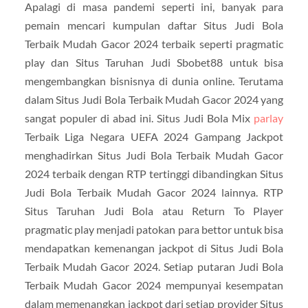
Apalagi di masa pandemi seperti ini, banyak para
pemain mencari kumpulan daftar Situs Judi Bola
Terbaik Mudah Gacor 2024 terbaik seperti pragmatic
play dan Situs Taruhan Judi Sbobet88 untuk bisa
mengembangkan bisnisnya di dunia online. Terutama
dalam Situs Judi Bola Terbaik Mudah Gacor 2024 yang
sangat populer di abad ini. Situs Judi Bola Mix
parlay
Terbaik Liga Negara UEFA 2024 Gampang Jackpot
menghadirkan Situs Judi Bola Terbaik Mudah Gacor
2024 terbaik dengan RTP tertinggi dibandingkan Situs
Judi Bola Terbaik Mudah Gacor 2024 lainnya. RTP
Situs Taruhan Judi Bola atau Return To Player
pragmatic play menjadi patokan para bettor untuk bisa
mendapatkan kemenangan jackpot di Situs Judi Bola
Terbaik Mudah Gacor 2024. Setiap putaran Judi Bola
Terbaik Mudah Gacor 2024 mempunyai kesempatan
dalam memenangkan jackpot dari setiap provider Situs