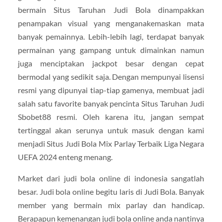
bermain Situs Taruhan Judi Bola dinampakkan
penampakan visual yang menganakemaskan mata
banyak pemainnya. Lebih-lebih lagi, terdapat banyak
permainan yang gampang untuk dimainkan namun
juga menciptakan jackpot besar dengan cepat
bermodal yang sedikit saja. Dengan mempunyai lisensi
resmi yang dipunyai tiap-tiap gamenya, membuat jadi
salah satu favorite banyak pencinta Situs Taruhan Judi
Sbobet88 resmi. Oleh karena itu, jangan sempat
tertinggal akan serunya untuk masuk dengan kami
menjadi Situs Judi Bola Mix Parlay Terbaik Liga Negara
UEFA 2024 enteng menang.
Market dari judi bola online di indonesia sangatlah
besar. Judi bola online begitu laris di Judi Bola. Banyak
member yang bermain mix parlay dan handicap.
Berapapun kemenangan judi bola online anda nantinya