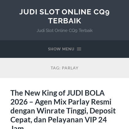
JUDI SLOT ONLINE CQ9
TERBAIK
Judi Slot Online CQ9 Terbaik
SHOW MENU
TAG:
PARLAY
The New King of JUDI BOLA
2026 – Agen Mix Parlay Resmi
dengan Winrate Tinggi, Deposit
Cepat, dan Pelayanan VIP 24
Jam