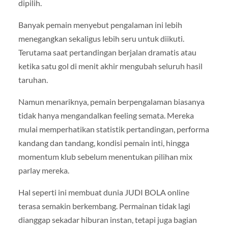
dipilih.
Banyak pemain menyebut pengalaman ini lebih
menegangkan sekaligus lebih seru untuk diikuti.
Terutama saat pertandingan berjalan dramatis atau
ketika satu gol di menit akhir mengubah seluruh hasil
taruhan.
Namun menariknya, pemain berpengalaman biasanya
tidak hanya mengandalkan feeling semata. Mereka
mulai memperhatikan statistik pertandingan, performa
kandang dan tandang, kondisi pemain inti, hingga
momentum klub sebelum menentukan pilihan mix
parlay mereka.
Hal seperti ini membuat dunia JUDI BOLA online
terasa semakin berkembang. Permainan tidak lagi
dianggap sekadar hiburan instan, tetapi juga bagian