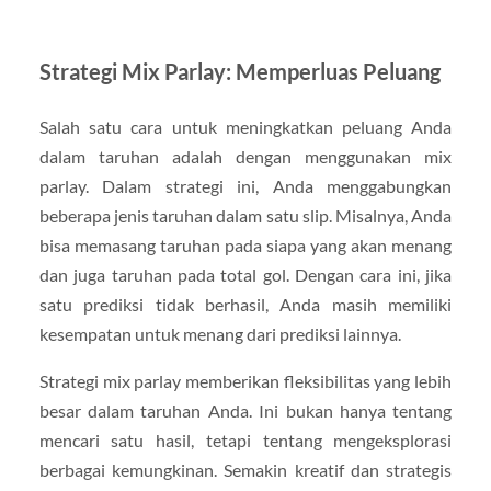
Strategi Mix Parlay: Memperluas Peluang
Salah satu cara untuk meningkatkan peluang Anda
dalam taruhan adalah dengan menggunakan mix
parlay. Dalam strategi ini, Anda menggabungkan
beberapa jenis taruhan dalam satu slip. Misalnya, Anda
bisa memasang taruhan pada siapa yang akan menang
dan juga taruhan pada total gol. Dengan cara ini, jika
satu prediksi tidak berhasil, Anda masih memiliki
kesempatan untuk menang dari prediksi lainnya.
Strategi mix parlay memberikan fleksibilitas yang lebih
besar dalam taruhan Anda. Ini bukan hanya tentang
mencari satu hasil, tetapi tentang mengeksplorasi
berbagai kemungkinan. Semakin kreatif dan strategis