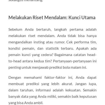
Melakukan Riset Mendalam: Kunci Utama
Sebelum Anda bertaruh, langkah pertama adalah
melakukan riset mendalam. Anda tidak bisa hanya
mengandalkan insting atau rumor. Cek performa tim,
kondisi pemain, dan statistik terbaru. Apakah ada
pemain kunci yang cedera? Bagaimana catatan head-
to-head antara kedua tim? Pertanyaan-pertanyaan ini
penting untuk menjawab prediksi bola malam ini.
Dengan memahami faktor-faktor ini, Anda dapat
membuat prediksi yang lebih akurat. Jangan lupa,
dalam taruhan, informasi adalah kekuatan. Semakin
banyak data yang Anda miliki, semakin baik keputusan
yang bisa Anda ambil.