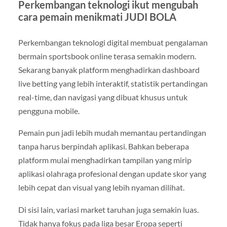
Perkembangan teknologi ikut mengubah
cara pemain menikmati JUDI BOLA
Perkembangan teknologi digital membuat pengalaman
bermain sportsbook online terasa semakin modern.
Sekarang banyak platform menghadirkan dashboard
live betting yang lebih interaktif, statistik pertandingan
real-time, dan navigasi yang dibuat khusus untuk
pengguna mobile.
Pemain pun jadi lebih mudah memantau pertandingan
tanpa harus berpindah aplikasi. Bahkan beberapa
platform mulai menghadirkan tampilan yang mirip
aplikasi olahraga profesional dengan update skor yang
lebih cepat dan visual yang lebih nyaman dilihat.
Di sisi lain, variasi market taruhan juga semakin luas.
Tidak hanya fokus pada liga besar Eropa seperti