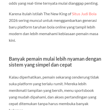
odds yang real-time ternyata mulai dianggap penting.
Karena itulah istilah The New King of
Situs Judi Bola
2026 sering muncul untuk menggambarkan generasi
baru platform taruhan bola online yang tampil lebih
modern dan lebih memahami kebiasaan pemain masa
kini.
Banyak pemain mulai lebih nyaman dengan
sistem yang simpel dan cepat
Kalau diperhatikan, pemain sekarang cenderung tidak
suka platform yang terlalu rumit. Mereka lebih
menikmati tampilan yang bersih, menu sportsbook
yang mudah dipahami, dan akses pertandingan yang
cepat ditemukan tanpa harus membuka banyak