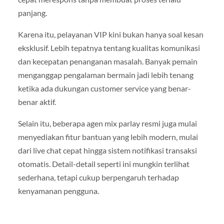
panjang.
Karena itu, pelayanan VIP kini bukan hanya soal kesan
eksklusif. Lebih tepatnya tentang kualitas komunikasi
dan kecepatan penanganan masalah. Banyak pemain
menganggap pengalaman bermain jadi lebih tenang
ketika ada dukungan customer service yang benar-
benar aktif.
Selain itu, beberapa agen mix parlay resmi juga mulai
menyediakan fitur bantuan yang lebih modern, mulai
dari live chat cepat hingga sistem notifikasi transaksi
otomatis. Detail-detail seperti ini mungkin terlihat
sederhana, tetapi cukup berpengaruh terhadap
kenyamanan pengguna.