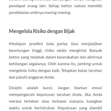
pendapat orang lain. Setiap bettor sukses memiliki
pendekatan uniknya masing-masing.
Mengelola Risiko dengan Bijak
Meskipun prediksi bola parlay bisa menjanjikan
keuntungan tinggi, risiko selalu mengintai. Banyak
bettor yang terjebak dalam keserakahan dan akhirnya
kehilangan segalanya. Oleh karena itu, penting untuk
mengelola risiko dengan baik. Tetapkan batas taruhan
dan patuhi anggaran Anda.
Disiplin adalah kunci. Jangan biarkan emosi
mempengaruhi keputusan taruhan Anda. Jika Anda
merasa tertekan atau terbawa suasana, luangkan
waktu untuk beristirahat. Keputusan yang diambil