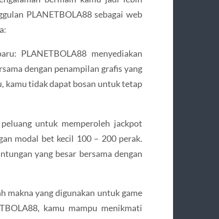
unggulan PLANETBOLA88 sebagai web
a:
rbaru: PLANETBOLA88 menyediakan
ersama dengan penampilan grafis yang
, kamu tidak dapat bosan untuk tetap
peluang untuk memperoleh jackpot
gan modal bet kecil 100 – 200 perak.
ntungan yang besar bersama dengan
lah makna yang digunakan untuk game
NETBOLA88, kamu mampu menikmati