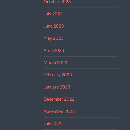
October 2023
July 2023
June 2023
May 2023
April 2023
March 2023
February 2023
January 2023
December 2022
November 2022
July 2022