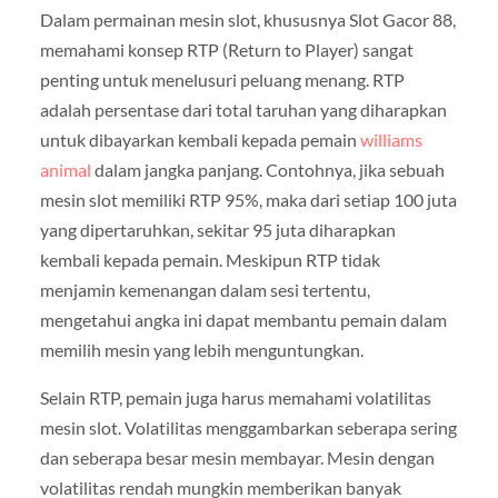
Dalam permainan mesin slot, khususnya Slot Gacor 88,
memahami konsep RTP (Return to Player) sangat
penting untuk menelusuri peluang menang. RTP
adalah persentase dari total taruhan yang diharapkan
untuk dibayarkan kembali kepada pemain
williams
animal
dalam jangka panjang. Contohnya, jika sebuah
mesin slot memiliki RTP 95%, maka dari setiap 100 juta
yang dipertaruhkan, sekitar 95 juta diharapkan
kembali kepada pemain. Meskipun RTP tidak
menjamin kemenangan dalam sesi tertentu,
mengetahui angka ini dapat membantu pemain dalam
memilih mesin yang lebih menguntungkan.
Selain RTP, pemain juga harus memahami volatilitas
mesin slot. Volatilitas menggambarkan seberapa sering
dan seberapa besar mesin membayar. Mesin dengan
volatilitas rendah mungkin memberikan banyak