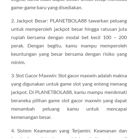
game-game baru yang disediakan.
2. Jackpot Besar: PLANETBOLA88 tawarkan peluang
untuk memperoleh jackpot besar hingga ratusan juta
rupiah bersama dengan modal bet kecil 100 – 200
perak. Dengan begitu, kamu mampu memperoleh
keuntungan yang besar bersama dengan risiko yang
minim.
3. Slot Gacor Maxwin: Slot gacor maxwin adalah makna
yang digunakan untuk game slot yang enteng menang
jackpot. Di PLANETBOLA88, kamu mampu menikmati
beraneka pilihan game slot gacor maxwin yang dapat
menambah peluang kamu untuk mencapai
kemenangan besar.
4. Sistem Keamanan yang Terjamin: Keamanan dan