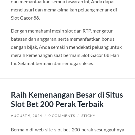
dan memanfaatkan semua tawaran ini, Anda dapat
menelusuri dan memaksimalkan peluang menang di
Slot Gacor 88.
Dengan memahami mesin slot dan RTP, mengatur
batasan dan anggaran, serta memanfaatkan bonus
dengan bijak, Anda semakin mendekati peluang untuk
meraih kemenangan saat bermain Slot Gacor 88 Hari
Ini. Selamat bermain dan semoga sukses!
Raih Kemenangan Besar di Situs
Slot Bet 200 Perak Terbaik
AUGUST 9, 2024
/
0 COMMENTS
/
STICKY
Bermain di web site slot bet 200 perak sesungguhnya