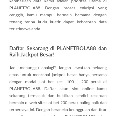
kerahasiaan data kamu adalah prioritas utama di
PLANETBOLA88. Dengan proses enkripsi yang
canggih, kamu mampu bermain bersama dengan
tenang tanpa kudu kuatir dapat kebocoran data
teristimewa anda.
Daftar Sekarang di PLANETBOLA88 dan
Raih Jackpot Besar!
Jadi, menunggu apalagi? Jangan lewatkan peluang
emas untuk mencapai jackpot besar hanya bersama
dengan modal slot bet kecil 100 – 200 perak di
PLANETBOLA88. Daftar akun slot online kamu
sekarang termasuk dan buktikan sendiri keseruan
bermain di web site slot bet 200 perak paling baik dan
terpercaya ini. Dengan beraneka keunggulan dan fitur