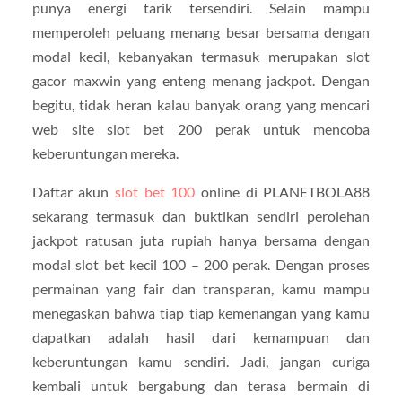
punya energi tarik tersendiri. Selain mampu
memperoleh peluang menang besar bersama dengan
modal kecil, kebanyakan termasuk merupakan slot
gacor maxwin yang enteng menang jackpot. Dengan
begitu, tidak heran kalau banyak orang yang mencari
web site slot bet 200 perak untuk mencoba
keberuntungan mereka.
Daftar akun
slot bet 100
online di PLANETBOLA88
sekarang termasuk dan buktikan sendiri perolehan
jackpot ratusan juta rupiah hanya bersama dengan
modal slot bet kecil 100 – 200 perak. Dengan proses
permainan yang fair dan transparan, kamu mampu
menegaskan bahwa tiap tiap kemenangan yang kamu
dapatkan adalah hasil dari kemampuan dan
keberuntungan kamu sendiri. Jadi, jangan curiga
kembali untuk bergabung dan terasa bermain di