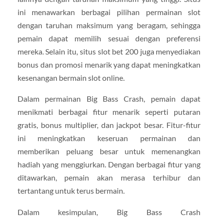
ini menawarkan berbagai pilihan permainan slot
dengan taruhan maksimum yang beragam, sehingga
pemain dapat memilih sesuai dengan preferensi
mereka. Selain itu, situs slot bet 200 juga menyediakan
bonus dan promosi menarik yang dapat meningkatkan
kesenangan bermain slot online.
Dalam permainan Big Bass Crash, pemain dapat
menikmati berbagai fitur menarik seperti putaran
gratis, bonus multiplier, dan jackpot besar. Fitur-fitur
ini meningkatkan keseruan permainan dan
memberikan peluang besar untuk memenangkan
hadiah yang menggiurkan. Dengan berbagai fitur yang
ditawarkan, pemain akan merasa terhibur dan
tertantang untuk terus bermain.
Dalam kesimpulan, Big Bass Crash