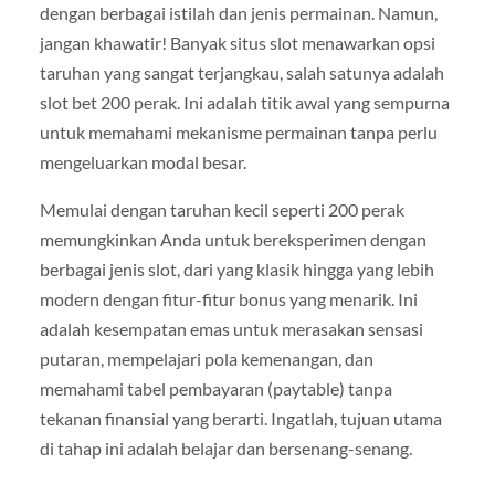
dengan berbagai istilah dan jenis permainan. Namun,
jangan khawatir! Banyak situs slot menawarkan opsi
taruhan yang sangat terjangkau, salah satunya adalah
slot bet 200 perak. Ini adalah titik awal yang sempurna
untuk memahami mekanisme permainan tanpa perlu
mengeluarkan modal besar.
Memulai dengan taruhan kecil seperti 200 perak
memungkinkan Anda untuk bereksperimen dengan
berbagai jenis slot, dari yang klasik hingga yang lebih
modern dengan fitur-fitur bonus yang menarik. Ini
adalah kesempatan emas untuk merasakan sensasi
putaran, mempelajari pola kemenangan, dan
memahami tabel pembayaran (paytable) tanpa
tekanan finansial yang berarti. Ingatlah, tujuan utama
di tahap ini adalah belajar dan bersenang-senang.