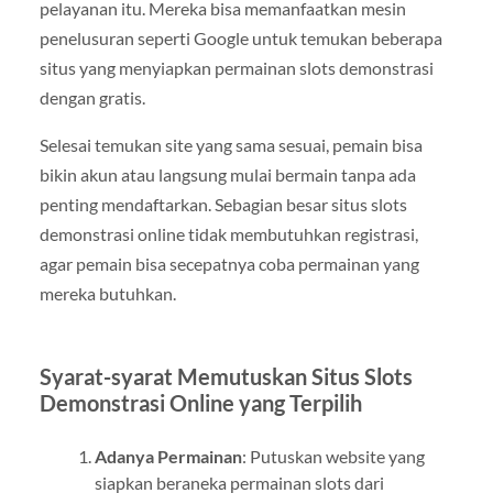
pelayanan itu. Mereka bisa memanfaatkan mesin
penelusuran seperti Google untuk temukan beberapa
situs yang menyiapkan permainan slots demonstrasi
dengan gratis.
Selesai temukan site yang sama sesuai, pemain bisa
bikin akun atau langsung mulai bermain tanpa ada
penting mendaftarkan. Sebagian besar situs slots
demonstrasi online tidak membutuhkan registrasi,
agar pemain bisa secepatnya coba permainan yang
mereka butuhkan.
Syarat-syarat Memutuskan Situs Slots
Demonstrasi Online yang Terpilih
Adanya Permainan
: Putuskan website yang
siapkan beraneka permainan slots dari