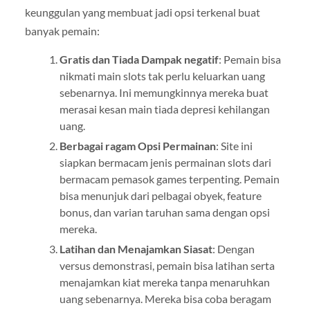
keunggulan yang membuat jadi opsi terkenal buat
banyak pemain:
Gratis dan Tiada Dampak negatif
: Pemain bisa
nikmati main slots tak perlu keluarkan uang
sebenarnya. Ini memungkinnya mereka buat
merasai kesan main tiada depresi kehilangan
uang.
Berbagai ragam Opsi Permainan
: Site ini
siapkan bermacam jenis permainan slots dari
bermacam pemasok games terpenting. Pemain
bisa menunjuk dari pelbagai obyek, feature
bonus, dan varian taruhan sama dengan opsi
mereka.
Latihan dan Menajamkan Siasat
: Dengan
versus demonstrasi, pemain bisa latihan serta
menajamkan kiat mereka tanpa menaruhkan
uang sebenarnya. Mereka bisa coba beragam