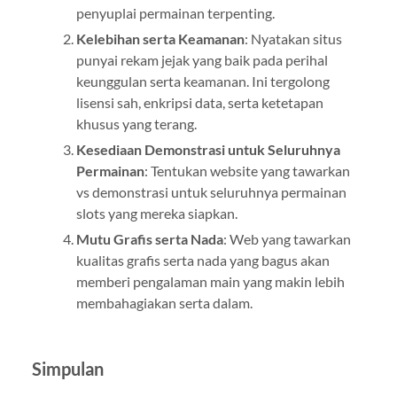
penyuplai permainan terpenting.
Kelebihan serta Keamanan
: Nyatakan situs
punyai rekam jejak yang baik pada perihal
keunggulan serta keamanan. Ini tergolong
lisensi sah, enkripsi data, serta ketetapan
khusus yang terang.
Kesediaan Demonstrasi untuk Seluruhnya
Permainan
: Tentukan website yang tawarkan
vs demonstrasi untuk seluruhnya permainan
slots yang mereka siapkan.
Mutu Grafis serta Nada
: Web yang tawarkan
kualitas grafis serta nada yang bagus akan
memberi pengalaman main yang makin lebih
membahagiakan serta dalam.
Simpulan