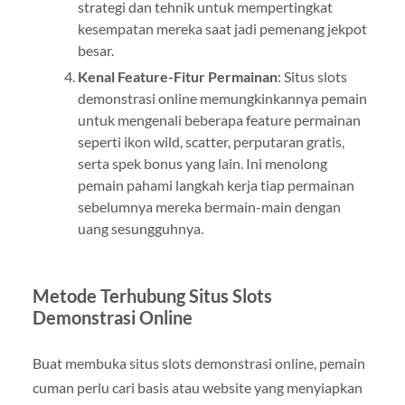
strategi dan tehnik untuk mempertingkat
kesempatan mereka saat jadi pemenang jekpot
besar.
Kenal Feature-Fitur Permainan
: Situs slots
demonstrasi online memungkinkannya pemain
untuk mengenali beberapa feature permainan
seperti ikon wild, scatter, perputaran gratis,
serta spek bonus yang lain. Ini menolong
pemain pahami langkah kerja tiap permainan
sebelumnya mereka bermain-main dengan
uang sesungguhnya.
Metode Terhubung Situs Slots
Demonstrasi Online
Buat membuka situs slots demonstrasi online, pemain
cuman perlu cari basis atau website yang menyiapkan