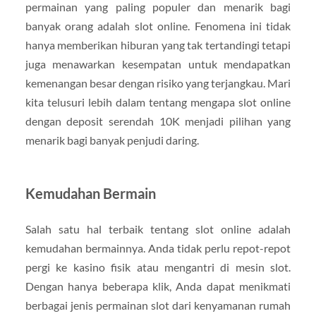
permainan yang paling populer dan menarik bagi
banyak orang adalah slot online. Fenomena ini tidak
hanya memberikan hiburan yang tak tertandingi tetapi
juga menawarkan kesempatan untuk mendapatkan
kemenangan besar dengan risiko yang terjangkau. Mari
kita telusuri lebih dalam tentang mengapa slot online
dengan deposit serendah 10K menjadi pilihan yang
menarik bagi banyak penjudi daring.
Kemudahan Bermain
Salah satu hal terbaik tentang slot online adalah
kemudahan bermainnya. Anda tidak perlu repot-repot
pergi ke kasino fisik atau mengantri di mesin slot.
Dengan hanya beberapa klik, Anda dapat menikmati
berbagai jenis permainan slot dari kenyamanan rumah