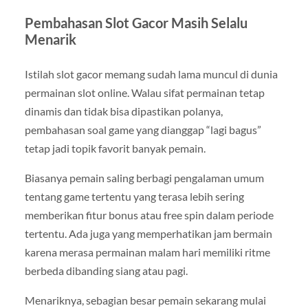
Pembahasan Slot Gacor Masih Selalu
Menarik
Istilah slot gacor memang sudah lama muncul di dunia
permainan slot online. Walau sifat permainan tetap
dinamis dan tidak bisa dipastikan polanya,
pembahasan soal game yang dianggap “lagi bagus”
tetap jadi topik favorit banyak pemain.
Biasanya pemain saling berbagi pengalaman umum
tentang game tertentu yang terasa lebih sering
memberikan fitur bonus atau free spin dalam periode
tertentu. Ada juga yang memperhatikan jam bermain
karena merasa permainan malam hari memiliki ritme
berbeda dibanding siang atau pagi.
Menariknya, sebagian besar pemain sekarang mulai