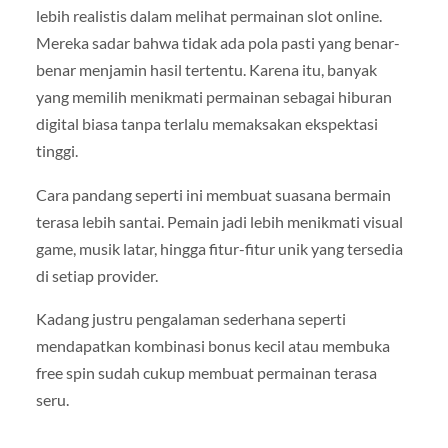
lebih realistis dalam melihat permainan slot online.
Mereka sadar bahwa tidak ada pola pasti yang benar-
benar menjamin hasil tertentu. Karena itu, banyak
yang memilih menikmati permainan sebagai hiburan
digital biasa tanpa terlalu memaksakan ekspektasi
tinggi.
Cara pandang seperti ini membuat suasana bermain
terasa lebih santai. Pemain jadi lebih menikmati visual
game, musik latar, hingga fitur-fitur unik yang tersedia
di setiap provider.
Kadang justru pengalaman sederhana seperti
mendapatkan kombinasi bonus kecil atau membuka
free spin sudah cukup membuat permainan terasa
seru.