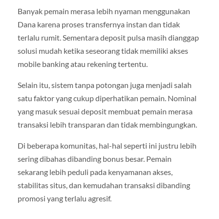
Banyak pemain merasa lebih nyaman menggunakan
Dana karena proses transfernya instan dan tidak
terlalu rumit. Sementara deposit pulsa masih dianggap
solusi mudah ketika seseorang tidak memiliki akses
mobile banking atau rekening tertentu.
Selain itu, sistem tanpa potongan juga menjadi salah
satu faktor yang cukup diperhatikan pemain. Nominal
yang masuk sesuai deposit membuat pemain merasa
transaksi lebih transparan dan tidak membingungkan.
Di beberapa komunitas, hal-hal seperti ini justru lebih
sering dibahas dibanding bonus besar. Pemain
sekarang lebih peduli pada kenyamanan akses,
stabilitas situs, dan kemudahan transaksi dibanding
promosi yang terlalu agresif.