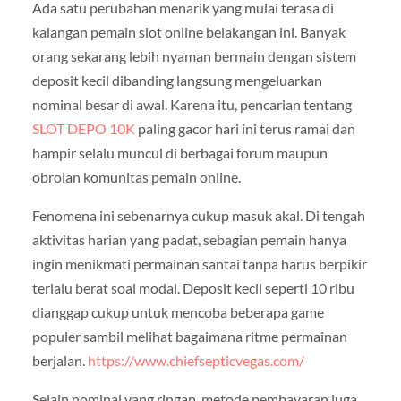
Ada satu perubahan menarik yang mulai terasa di
kalangan pemain slot online belakangan ini. Banyak
orang sekarang lebih nyaman bermain dengan sistem
deposit kecil dibanding langsung mengeluarkan
nominal besar di awal. Karena itu, pencarian tentang
SLOT DEPO 10K
paling gacor hari ini terus ramai dan
hampir selalu muncul di berbagai forum maupun
obrolan komunitas pemain online.
Fenomena ini sebenarnya cukup masuk akal. Di tengah
aktivitas harian yang padat, sebagian pemain hanya
ingin menikmati permainan santai tanpa harus berpikir
terlalu berat soal modal. Deposit kecil seperti 10 ribu
dianggap cukup untuk mencoba beberapa game
populer sambil melihat bagaimana ritme permainan
berjalan.
https://www.chiefsepticvegas.com/
Selain nominal yang ringan, metode pembayaran juga