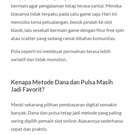
bermain agar pengalaman tetap terasa santai. Mereka
biasanya tidak terpaku pada satu game saja. Hari ini
mencoba tema petualangan, besok pindah ke slot
klasik, lalu sesekali bermain game dengan fitur free spin
atau scatter yang sedang ramai dibahas komunitas.
Pola seperti ini membuat permainan terasa lebih
variatif dan tidak monoton.
Kenapa Metode Dana dan Pulsa Masih
Jadi Favorit?
Meski sekarang pilihan pembayaran digital semakin
banyak, Dana dan pulsa tetap jadi metode yang paling
sering dipilih pemain slot online. Alasannya sederhana:
cepat dan praktis.