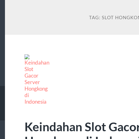
TAG:
SLOT HONGKO
Keindahan Slot Gaco