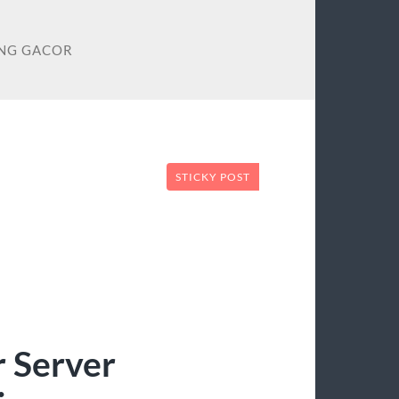
NG GACOR
STICKY POST
r Server