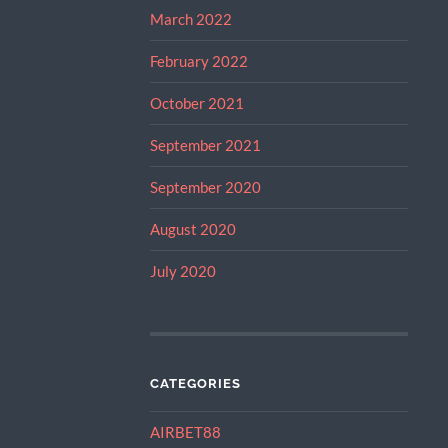
March 2022
February 2022
October 2021
September 2021
September 2020
August 2020
July 2020
CATEGORIES
AIRBET88