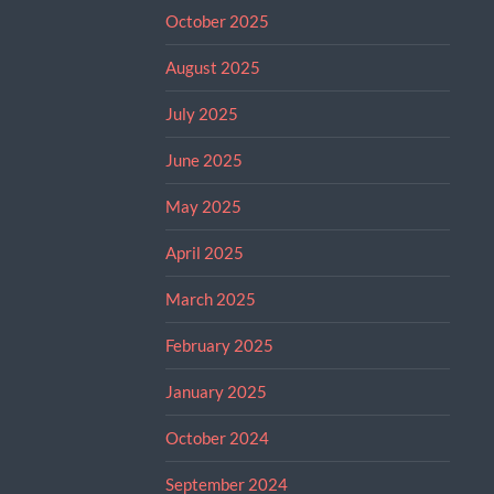
October 2025
August 2025
July 2025
June 2025
May 2025
April 2025
March 2025
February 2025
January 2025
October 2024
September 2024