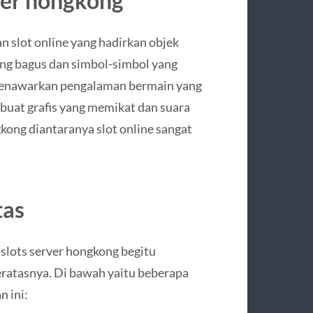
ver hongkong
 slot online yang hadirkan objek
ang bagus dan simbol-simbol yang
menawarkan pengalaman bermain yang
uat grafis yang memikat dan suara
kong diantaranya slot online sangat
tas
slots server hongkong begitu
teratasnya. Di bawah yaitu beberapa
 ini: