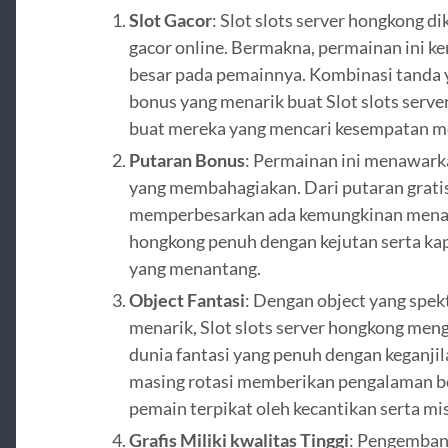
Slot Gacor
: Slot slots server hongkong di
gacor online. Bermakna, permainan ini 
besar pada pemainnya. Kombinasi tanda 
bonus yang menarik buat Slot slots serve
buat mereka yang mencari kesempatan men
Putaran Bonus
: Permainan ini menawarka
yang membahagiakan. Dari putaran grati
memperbesarkan ada kemungkinan menang, 
hongkong penuh dengan kejutan serta kap
yang menantang.
Object Fantasi
: Dengan object yang spek
menarik, Slot slots server hongkong me
dunia fantasi yang penuh dengan keganji
masing rotasi memberikan pengalaman b
pemain terpikat oleh kecantikan serta mis
Grafis Miliki kwalitas Tinggi
: Pengemban