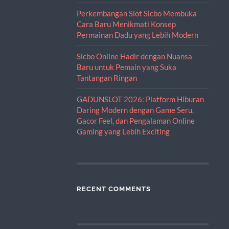
Perkembangan Slot Sicbo Membuka
Cara Baru Menikmati Konsep
Permainan Dadu yang Lebih Modern
Sicbo Online Hadir dengan Nuansa
Baru untuk Pemain yang Suka
Tantangan Ringan
GADUNSLOT 2026: Platform Hiburan
Daring Modern dengan Game Seru,
Gacor Feel, dan Pengalaman Online
Gaming yang Lebih Exciting
RECENT COMMENTS