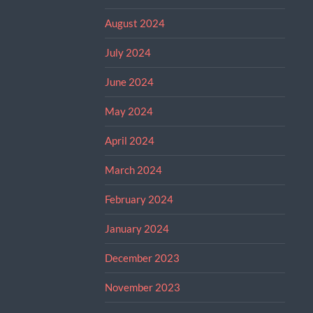
August 2024
July 2024
June 2024
May 2024
April 2024
March 2024
February 2024
January 2024
December 2023
November 2023