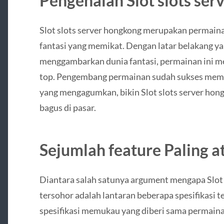
Pengenalan Slot slots ser
Slot slots server hongkong merupakan permainan
fantasi yang memikat. Dengan latar belakang y
menggambarkan dunia fantasi, permainan ini 
top. Pengembang permainan sudah sukses memb
yang mengagumkan, bikin Slot slots server hong
bagus di pasar.
Sejumlah feature Paling a
Diantara salah satunya argument mengapa Slot 
tersohor adalah lantaran beberapa spesifikasi 
spesifikasi memukau yang diberi sama permainan