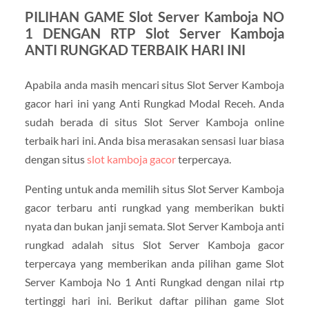
PILIHAN GAME Slot Server Kamboja NO
1 DENGAN RTP Slot Server Kamboja
ANTI RUNGKAD TERBAIK HARI INI
Apabila anda masih mencari situs Slot Server Kamboja
gacor hari ini yang Anti Rungkad Modal Receh. Anda
sudah berada di situs Slot Server Kamboja online
terbaik hari ini. Anda bisa merasakan sensasi luar biasa
dengan situs
slot kamboja gacor
terpercaya.
Penting untuk anda memilih situs Slot Server Kamboja
gacor terbaru anti rungkad yang memberikan bukti
nyata dan bukan janji semata. Slot Server Kamboja anti
rungkad adalah situs Slot Server Kamboja gacor
terpercaya yang memberikan anda pilihan game Slot
Server Kamboja No 1 Anti Rungkad dengan nilai rtp
tertinggi hari ini. Berikut daftar pilihan game Slot