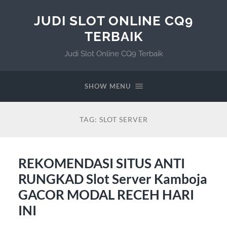
JUDI SLOT ONLINE CQ9
TERBAIK
Judi Slot Online CQ9 Terbaik
SHOW MENU
TAG:
SLOT SERVER
REKOMENDASI SITUS ANTI
RUNGKAD Slot Server Kamboja
GACOR MODAL RECEH HARI
INI