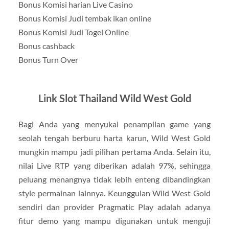
Bonus Komisi harian Live Casino
Bonus Komisi Judi tembak ikan online
Bonus Komisi Judi Togel Online
Bonus cashback
Bonus Turn Over
Link Slot Thailand Wild West Gold
Bagi Anda yang menyukai penampilan game yang
seolah tengah berburu harta karun, Wild West Gold
mungkin mampu jadi pilihan pertama Anda. Selain itu,
nilai Live RTP yang diberikan adalah 97%, sehingga
peluang menangnya tidak lebih enteng dibandingkan
style permainan lainnya. Keunggulan Wild West Gold
sendiri dan provider Pragmatic Play adalah adanya
fitur demo yang mampu digunakan untuk menguji