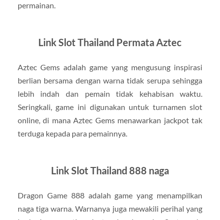
permainan.
Link Slot Thailand Permata Aztec
Aztec Gems adalah game yang mengusung inspirasi
berlian bersama dengan warna tidak serupa sehingga
lebih indah dan pemain tidak kehabisan waktu.
Seringkali, game ini digunakan untuk turnamen slot
online, di mana Aztec Gems menawarkan jackpot tak
terduga kepada para pemainnya.
Link Slot Thailand 888 naga
Dragon Game 888 adalah game yang menampilkan
naga tiga warna. Warnanya juga mewakili perihal yang