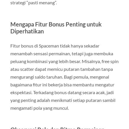
strategi “pasti menang”.
Mengapa Fitur Bonus Penting untuk
Diperhatikan
Fitur bonus di Spaceman tidak hanya sekadar
menambah sensasi permainan, tetapi juga membuka
peluang kombinasi yang lebih besar. Misalnya, free spin
atau scatter dapat memicu putaran tambahan tanpa
mengurangi saldo taruhan. Bagi pemula, mengenal
bagaimana fitur ini bekerja bisa membantu mengatur
ekspektasi. Terkadang bonus datang secara acak, jadi
yang penting adalah menikmati setiap putaran sambil
mengamati pola yang muncul.