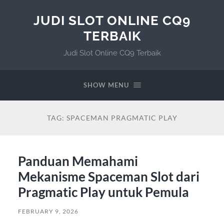
JUDI SLOT ONLINE CQ9
TERBAIK
Judi Slot Online CQ9 Terbaik
SHOW MENU
TAG:
SPACEMAN PRAGMATIC PLAY
Panduan Memahami
Mekanisme Spaceman Slot dari
Pragmatic Play untuk Pemula
FEBRUARY 9, 2026