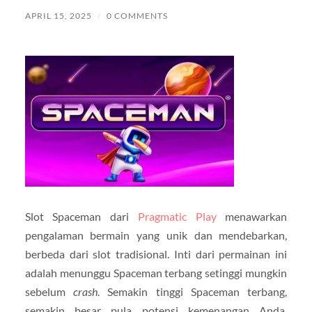
APRIL 15, 2025
/
0 COMMENTS
Slot Spaceman dari
Pragmatic Play
menawarkan
pengalaman bermain yang unik dan mendebarkan,
berbeda dari slot tradisional. Inti dari permainan ini
adalah menunggu Spaceman terbang setinggi mungkin
sebelum
crash
. Semakin tinggi Spaceman terbang,
semakin besar pula potensi kemenangan Anda.