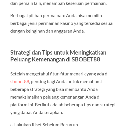
dan pemain lain, menambah keseruan permainan.
Berbagai pilihan permainan: Anda bisa memilih
berbagai jenis permainan kasino yang tersedia sesuai
dengan keinginan dan anggaran Anda.
Strategi dan Tips untuk Meningkatkan
Peluang Kemenangan di SBOBET88
Setelah mengetahui fitur-fitur menarik yang ada di
sbobet88
, penting bagi Anda untuk memahami
beberapa strategi yang bisa membantu Anda
memaksimalkan peluang kemenangan Anda di
platform ini. Berikut adalah beberapa tips dan strategi
yang dapat Anda terapkan:
a. Lakukan Riset Sebelum Bertaruh