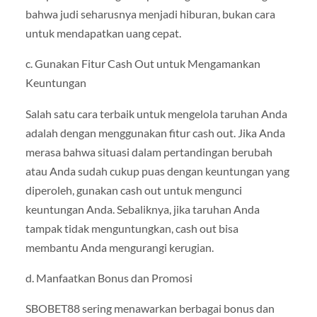
bahwa judi seharusnya menjadi hiburan, bukan cara
untuk mendapatkan uang cepat.
c. Gunakan Fitur Cash Out untuk Mengamankan
Keuntungan
Salah satu cara terbaik untuk mengelola taruhan Anda
adalah dengan menggunakan fitur cash out. Jika Anda
merasa bahwa situasi dalam pertandingan berubah
atau Anda sudah cukup puas dengan keuntungan yang
diperoleh, gunakan cash out untuk mengunci
keuntungan Anda. Sebaliknya, jika taruhan Anda
tampak tidak menguntungkan, cash out bisa
membantu Anda mengurangi kerugian.
d. Manfaatkan Bonus dan Promosi
SBOBET88 sering menawarkan berbagai bonus dan