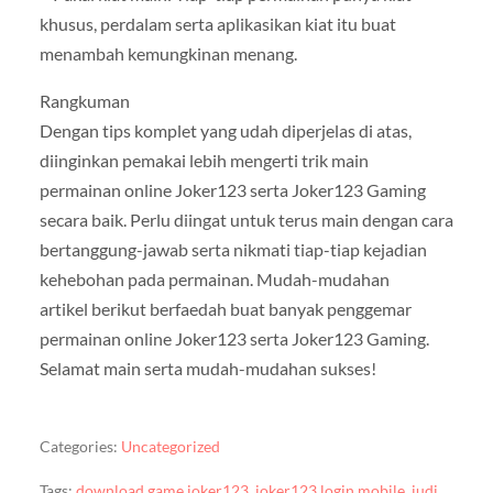
khusus, perdalam serta aplikasikan kiat itu buat
menambah kemungkinan menang.
Rangkuman
Dengan tips komplet yang udah diperjelas di atas,
diinginkan pemakai lebih mengerti trik main
permainan online Joker123 serta Joker123 Gaming
secara baik. Perlu diingat untuk terus main dengan cara
bertanggung-jawab serta nikmati tiap-tiap kejadian
kehebohan pada permainan. Mudah-mudahan
artikel berikut berfaedah buat banyak penggemar
permainan online Joker123 serta Joker123 Gaming.
Selamat main serta mudah-mudahan sukses!
Categories:
Uncategorized
Tags:
download game joker123
,
joker123 login mobile
,
judi