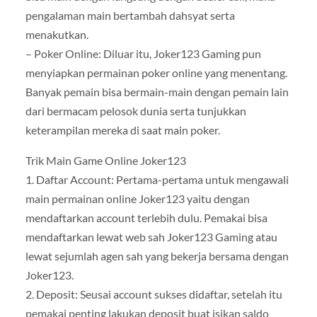
pengalaman main bertambah dahsyat serta
menakutkan.
– Poker Online: Diluar itu, Joker123 Gaming pun
menyiapkan permainan poker online yang menentang.
Banyak pemain bisa bermain-main dengan pemain lain
dari bermacam pelosok dunia serta tunjukkan
keterampilan mereka di saat main poker.
Trik Main Game Online Joker123
1. Daftar Account: Pertama-pertama untuk mengawali
main permainan online Joker123 yaitu dengan
mendaftarkan account terlebih dulu. Pemakai bisa
mendaftarkan lewat web sah Joker123 Gaming atau
lewat sejumlah agen sah yang bekerja bersama dengan
Joker123.
2. Deposit: Seusai account sukses didaftar, setelah itu
pemakai penting lakukan deposit buat isikan saldo