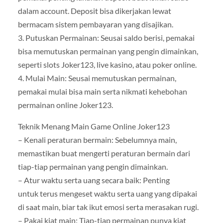
dalam account. Deposit bisa dikerjakan lewat
bermacam sistem pembayaran yang disajikan.
3. Putuskan Permainan: Seusai saldo berisi, pemakai
bisa memutuskan permainan yang pengin dimainkan,
seperti slots Joker123, live kasino, atau poker online.
4. Mulai Main: Seusai memutuskan permainan,
pemakai mulai bisa main serta nikmati kehebohan
permainan online Joker123.
Teknik Menang Main Game Online Joker123
– Kenali peraturan bermain: Sebelumnya main,
memastikan buat mengerti peraturan bermain dari
tiap-tiap permainan yang pengin dimainkan.
– Atur waktu serta uang secara baik: Penting
untuk terus mengeset waktu serta uang yang dipakai
di saat main, biar tak ikut emosi serta merasakan rugi.
– Pakai kiat main: Tiap-tiap permainan punya kiat