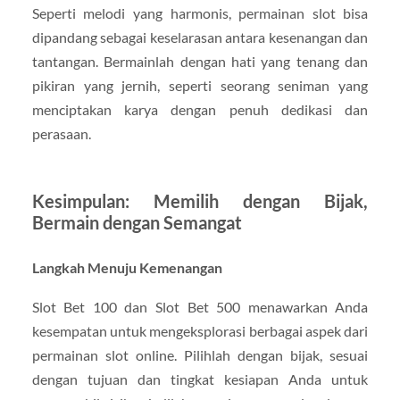
Seperti melodi yang harmonis, permainan slot bisa
dipandang sebagai keselarasan antara kesenangan dan
tantangan. Bermainlah dengan hati yang tenang dan
pikiran yang jernih, seperti seorang seniman yang
menciptakan karya dengan penuh dedikasi dan
perasaan.
Kesimpulan: Memilih dengan Bijak,
Bermain dengan Semangat
Langkah Menuju Kemenangan
Slot Bet 100 dan Slot Bet 500 menawarkan Anda
kesempatan untuk mengeksplorasi berbagai aspek dari
permainan slot online. Pilihlah dengan bijak, sesuai
dengan tujuan dan tingkat kesiapan Anda untuk