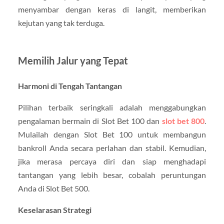
menyambar dengan keras di langit, memberikan
kejutan yang tak terduga.
Memilih Jalur yang Tepat
Harmoni di Tengah Tantangan
Pilihan terbaik seringkali adalah menggabungkan
pengalaman bermain di Slot Bet 100 dan
slot bet 800
.
Mulailah dengan Slot Bet 100 untuk membangun
bankroll Anda secara perlahan dan stabil. Kemudian,
jika merasa percaya diri dan siap menghadapi
tantangan yang lebih besar, cobalah peruntungan
Anda di Slot Bet 500.
Keselarasan Strategi