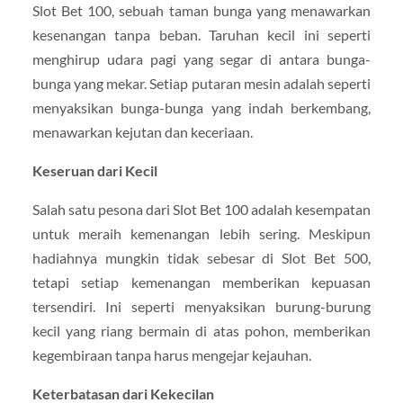
Slot Bet 100, sebuah taman bunga yang menawarkan
kesenangan tanpa beban. Taruhan kecil ini seperti
menghirup udara pagi yang segar di antara bunga-
bunga yang mekar. Setiap putaran mesin adalah seperti
menyaksikan bunga-bunga yang indah berkembang,
menawarkan kejutan dan keceriaan.
Keseruan dari Kecil
Salah satu pesona dari Slot Bet 100 adalah kesempatan
untuk meraih kemenangan lebih sering. Meskipun
hadiahnya mungkin tidak sebesar di Slot Bet 500,
tetapi setiap kemenangan memberikan kepuasan
tersendiri. Ini seperti menyaksikan burung-burung
kecil yang riang bermain di atas pohon, memberikan
kegembiraan tanpa harus mengejar kejauhan.
Keterbatasan dari Kekecilan