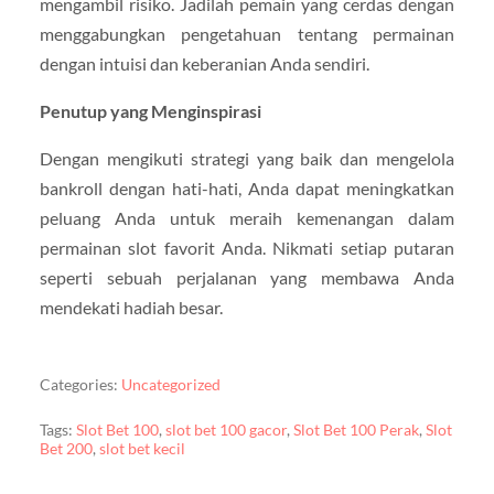
mengambil risiko. Jadilah pemain yang cerdas dengan
menggabungkan pengetahuan tentang permainan
dengan intuisi dan keberanian Anda sendiri.
Penutup yang Menginspirasi
Dengan mengikuti strategi yang baik dan mengelola
bankroll dengan hati-hati, Anda dapat meningkatkan
peluang Anda untuk meraih kemenangan dalam
permainan slot favorit Anda. Nikmati setiap putaran
seperti sebuah perjalanan yang membawa Anda
mendekati hadiah besar.
Categories:
Uncategorized
Tags:
Slot Bet 100
,
slot bet 100 gacor
,
Slot Bet 100 Perak
,
Slot
Bet 200
,
slot bet kecil