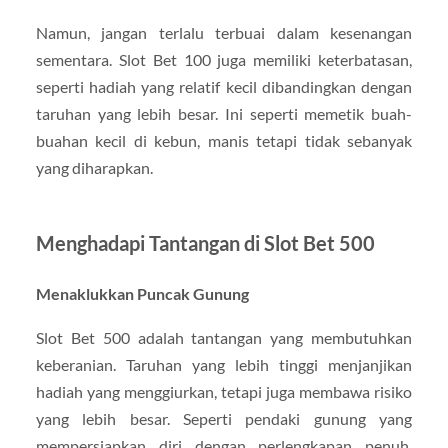
Namun, jangan terlalu terbuai dalam kesenangan
sementara. Slot Bet 100 juga memiliki keterbatasan,
seperti hadiah yang relatif kecil dibandingkan dengan
taruhan yang lebih besar. Ini seperti memetik buah-
buahan kecil di kebun, manis tetapi tidak sebanyak
yang diharapkan.
Menghadapi Tantangan di Slot Bet 500
Menaklukkan Puncak Gunung
Slot Bet 500 adalah tantangan yang membutuhkan
keberanian. Taruhan yang lebih tinggi menjanjikan
hadiah yang menggiurkan, tetapi juga membawa risiko
yang lebih besar. Seperti pendaki gunung yang
mempersiapkan diri dengan perlengkapan penuh,