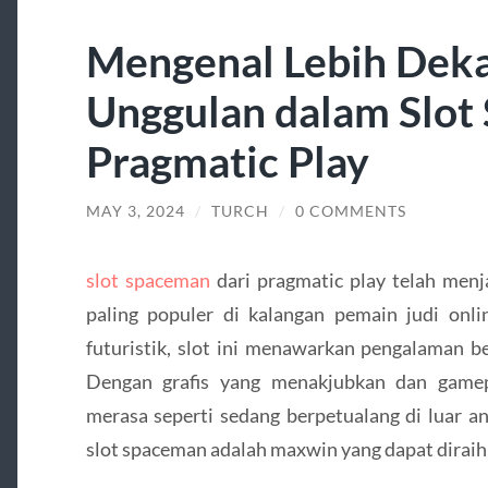
Mengenal Lebih Dekat
Unggulan dalam Slot
Pragmatic Play
MAY 3, 2024
/
TURCH
/
0 COMMENTS
slot spaceman
dari pragmatic play telah menj
paling populer di kalangan pemain judi onl
futuristik, slot ini menawarkan pengalaman 
Dengan grafis yang menakjubkan dan game
merasa seperti sedang berpetualang di luar an
slot spaceman adalah maxwin yang dapat diraih