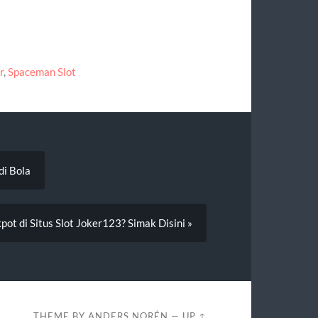
r
,
Spaceman Slot
di Bola
t di Situs Slot Joker123? Simak Disini »
THEME BY
ANDERS NORÉN
—
UP ↑