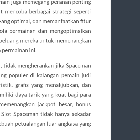
main juga memegang peranan penting
 mencoba berbagai strategi seperti
yang optimal, dan memanfaatkan fitur
pola permainan dan mengoptimalkan
n peluang mereka untuk memenangkan
 permainan ini.
, tidak mengherankan jika Spaceman
ing populer di kalangan pemain judi
istik, grafis yang menakjubkan, dan
liki daya tarik yang kuat bagi para
memenangkan jackpot besar, bonus
 Slot Spaceman tidak hanya sekadar
sebuah petualangan luar angkasa yang