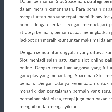
Dalam permainan Slot Spaceman, strategi ber
dalam meraih kemenangan. Para pemain dapat
mengatur taruhan yang tepat, memilih payline 
bonus dengan cerdas. Dengan mempelajari 
strategi bermain, pemain dapat meningkatka
jackpot dan meraih keuntungan maksimal dalam
Dengan semua fitur unggulan yang ditawarkan
Slot menjadi salah satu game slot online pal
online. Dengan tema luar angkasa yang futur
gameplay yang menantang, Spaceman Slot memi
pemain. Dengan adanya kesempatan untuk 
menarik, dan pengalaman bermain yang seru,
permainan slot biasa, tetapi juga merupakan 
menghibur dan mengasyikkan.