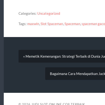
Categories:
Uncategorized
Tags:
maxwin
,
Slot Spaceman
,
Spaceman
,
spaceman gaco
« Memetik Kemenangan: Strategi Terbaik di Dunia Ju
Bagaimana Cara Mendapatkan Jackpo
© 2026
JUDI SLOT ONLINE CQ9 TERBAIK