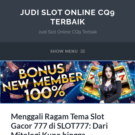
JUDI SLOT ONLINE CQ9
TERBAIK
Judi Slot Online CQ9 Terbaik
SHOW MENU
Menggali Ragam Tema Slot
Gacor 777 di SLOT777: Dari
Mitologi Kuno hingga