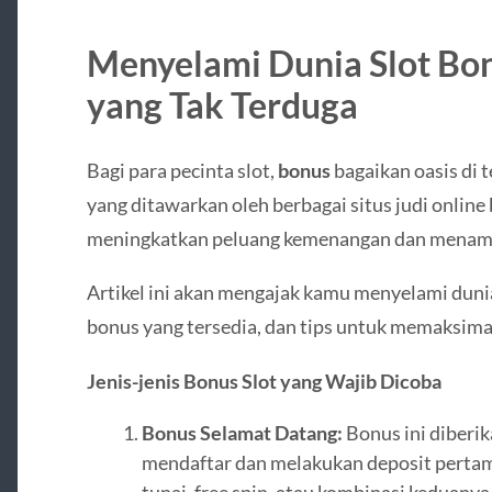
Menyelami Dunia Slot Bo
yang Tak Terduga
Bagi para pecinta slot,
bonus
bagaikan oasis di 
yang ditawarkan oleh berbagai situs judi onlin
meningkatkan peluang kemenangan dan menamb
Artikel ini akan mengajak kamu menyelami dunia
bonus yang tersedia, dan tips untuk memaksima
Jenis-jenis Bonus Slot yang Wajib Dicoba
Bonus Selamat Datang:
Bonus ini diberi
mendaftar dan melakukan deposit pertama
tunai, free spin, atau kombinasi keduanya