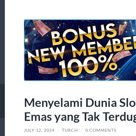
Menyelami Dunia Slo
Emas yang Tak Terdu
JULY 12, 2024
/
TURCH
/
0 COMMENTS