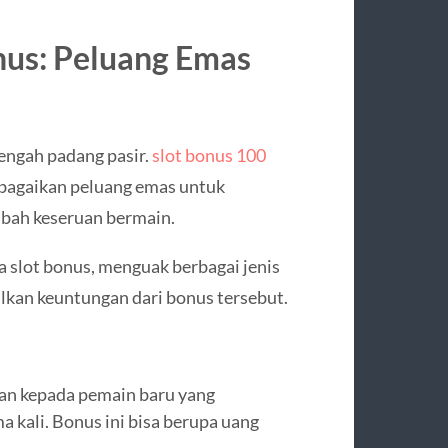
nus: Peluang Emas
tengah padang pasir.
slot bonus 100
e bagaikan peluang emas untuk
ah keseruan bermain.
 slot bonus, menguak berbagai jenis
lkan keuntungan dari bonus tersebut.
kan kepada pemain baru yang
 kali. Bonus ini bisa berupa uang
.