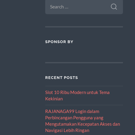
SEARCH
FOR:
SPONSOR BY
RECENT POSTS
Slot 10 Ribu Modern untuk Tema
Kekinian
RAJANAGA99 Login dalam
Perbincangan Pengguna yang
Mengutamakan Kecepatan Akses dan
Navigasi Lebih Ringan