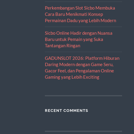
Perkembangan Slot Sicbo Membuka
Cara Baru Menikmati Konsep
Permainan Dadu yang Lebih Modern
Sicbo Online Hadir dengan Nuansa
Baru untuk Pemain yang Suka
Tantangan Ringan
GADUNSLOT 2026: Platform Hiburan
Daring Modern dengan Game Seru,
Gacor Feel, dan Pengalaman Online
Gaming yang Lebih Exciting
RECENT COMMENTS