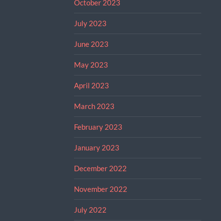
October 2023
July 2023
June 2023
May 2023
April 2023
March 2023
February 2023
January 2023
December 2022
November 2022
July 2022