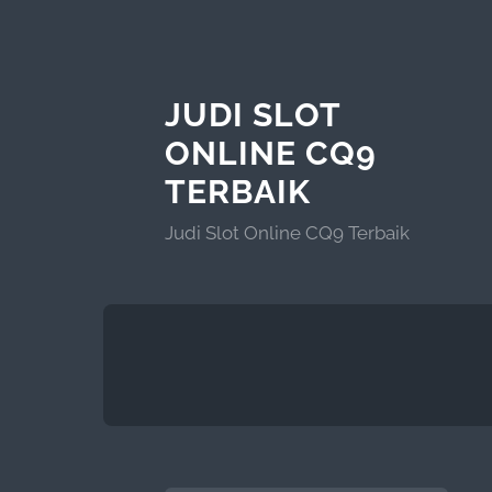
JUDI SLOT
ONLINE CQ9
TERBAIK
Judi Slot Online CQ9 Terbaik