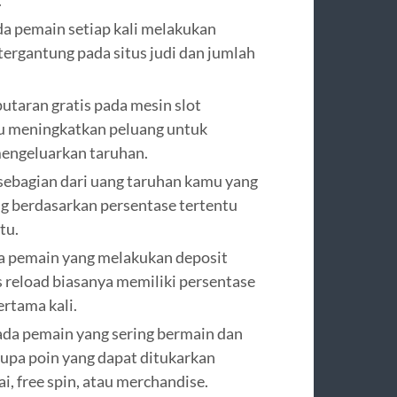
da pemain setiap kali melakukan
tergantung pada situs judi dan jumlah
taran gratis pada mesin slot
u meningkatkan peluang untuk
engeluarkan taruhan.
ebagian dari uang taruhan kamu yang
ng berdasarkan persentase tertentu
tu.
da pemain yang melakukan deposit
s reload biasanya memiliki persentase
ertama kali.
ada pemain yang sering bermain dan
berupa poin yang dapat ditukarkan
i, free spin, atau merchandise.