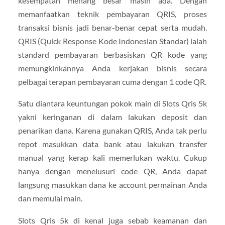
kesempatan menang besar masih ada. Dengan
memanfaatkan teknik pembayaran QRIS, proses
transaksi bisnis jadi benar-benar cepat serta mudah.
QRIS (Quick Response Kode Indonesian Standar) ialah
standard pembayaran berbasiskan QR kode yang
memungkinkannya Anda kerjakan bisnis secara
pelbagai terapan pembayaran cuma dengan 1 code QR.
Satu diantara keuntungan pokok main di Slots Qris 5k
yakni keringanan di dalam lakukan deposit dan
penarikan dana. Karena gunakan QRIS, Anda tak perlu
repot masukkan data bank atau lakukan transfer
manual yang kerap kali memerlukan waktu. Cukup
hanya dengan menelusuri code QR, Anda dapat
langsung masukkan dana ke account permainan Anda
dan memulai main.
Slots Qris 5k di kenal juga sebab keamanan dan