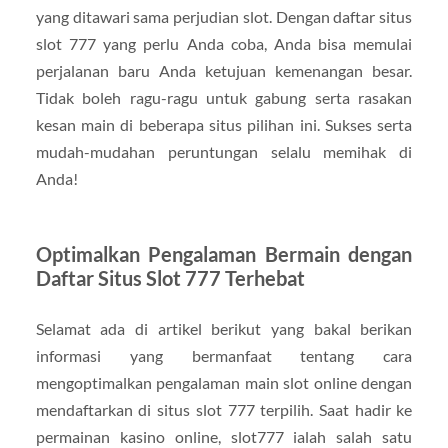
yang ditawari sama perjudian slot. Dengan daftar situs
slot 777 yang perlu Anda coba, Anda bisa memulai
perjalanan baru Anda ketujuan kemenangan besar.
Tidak boleh ragu-ragu untuk gabung serta rasakan
kesan main di beberapa situs pilihan ini. Sukses serta
mudah-mudahan peruntungan selalu memihak di
Anda!
Optimalkan Pengalaman Bermain dengan
Daftar Situs Slot 777 Terhebat
Selamat ada di artikel berikut yang bakal berikan
informasi yang bermanfaat tentang cara
mengoptimalkan pengalaman main slot online dengan
mendaftarkan di situs slot 777 terpilih. Saat hadir ke
permainan kasino online, slot777 ialah salah satu