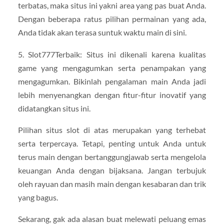
terbatas, maka situs ini yakni area yang pas buat Anda.
Dengan beberapa ratus pilihan permainan yang ada,
Anda tidak akan terasa suntuk waktu main di sini.
5. Slot777Terbaik: Situs ini dikenali karena kualitas
game yang mengagumkan serta penampakan yang
mengagumkan. Bikinlah pengalaman main Anda jadi
lebih menyenangkan dengan fitur-fitur inovatif yang
didatangkan situs ini.
Pilihan situs slot di atas merupakan yang terhebat
serta terpercaya. Tetapi, penting untuk Anda untuk
terus main dengan bertanggungjawab serta mengelola
keuangan Anda dengan bijaksana. Jangan terbujuk
oleh rayuan dan masih main dengan kesabaran dan trik
yang bagus.
Sekarang, gak ada alasan buat melewati peluang emas