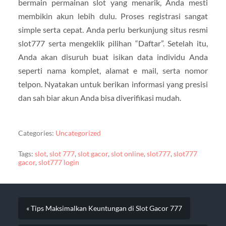
bermain permainan slot yang menarik, Anda mesti
membikin akun lebih dulu. Proses registrasi sangat
simple serta cepat. Anda perlu berkunjung situs resmi
slot777 serta mengeklik pilihan “Daftar”. Setelah itu,
Anda akan disuruh buat isikan data individu Anda
seperti nama komplet, alamat e mail, serta nomor
telpon. Nyatakan untuk berikan informasi yang presisi
dan sah biar akun Anda bisa diverifikasi mudah.
Categories:
Uncategorized
Tags:
slot
,
slot 777
,
slot gacor
,
slot online
,
slot777
,
slot777
gacor
,
slot777 login
« Tips Maksimalkan Keuntungan di Slot Gacor 777