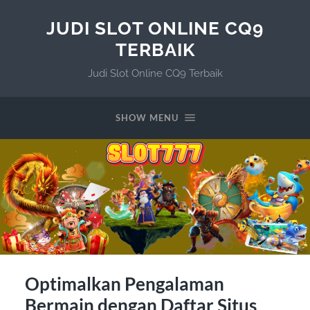
JUDI SLOT ONLINE CQ9
TERBAIK
Judi Slot Online CQ9 Terbaik
SHOW MENU
Optimalkan Pengalaman
Bermain dengan Daftar Situs