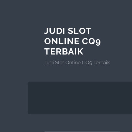
JUDI SLOT
ONLINE CQ9
TERBAIK
Judi Slot Online CQ9 Terbaik