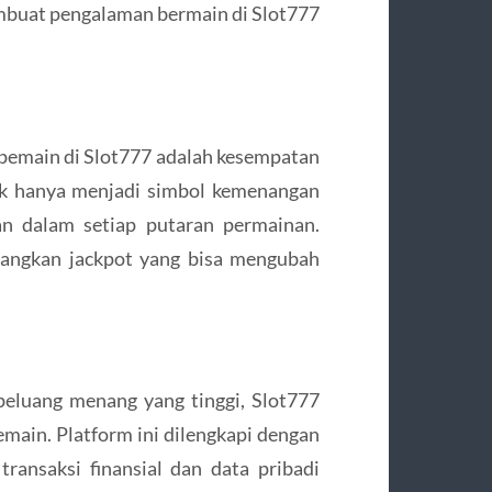
embuat pengalaman bermain di Slot777
a pemain di Slot777 adalah kesempatan
dak hanya menjadi simbol kemenangan
an dalam setiap putaran permainan.
angkan jackpot yang bisa mengubah
eluang menang yang tinggi, Slot777
ain. Platform ini dilengkapi dengan
ansaksi finansial dan data pribadi