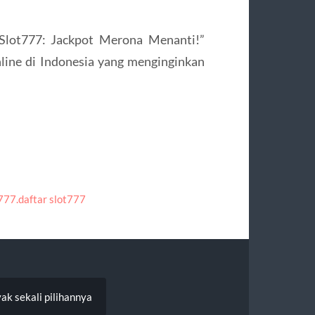
“Slot777: Jackpot Merona Menanti!”
nline di Indonesia yang menginginkan
 777.daftar slot777
ak sekali pilihannya