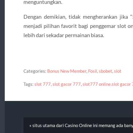
menguntungkan.
Dengan demikian, tidak mengherankan jika 
menjadi pilihan favorit bagi penggemar slot o
lebih dari sekadar permainan biasa.
Categories:
Bonus New Member
,
Fosil
,
sbobet
,
slot
Tags:
slot 777
,
slot gacor 777
,
slot777 online.slot gacor
« situs utama dari Casino Online ini memang ada bany