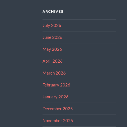
ARCHIVES
July 2026
June 2026
May 2026
April 2026
March 2026
February 2026
January 2026
December 2025
November 2025