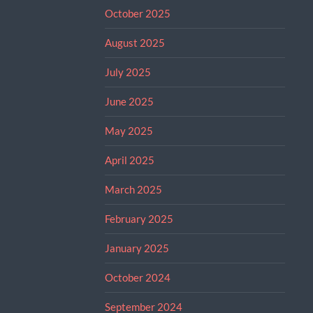
October 2025
August 2025
July 2025
June 2025
May 2025
April 2025
March 2025
February 2025
January 2025
October 2024
September 2024