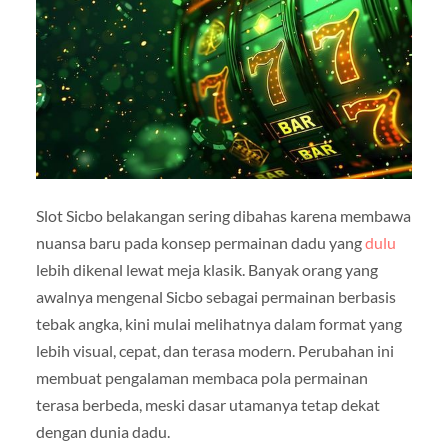
Slot Sicbo belakangan sering dibahas karena membawa
nuansa baru pada konsep permainan dadu yang
dulu
lebih dikenal lewat meja klasik. Banyak orang yang
awalnya mengenal Sicbo sebagai permainan berbasis
tebak angka, kini mulai melihatnya dalam format yang
lebih visual, cepat, dan terasa modern. Perubahan ini
membuat pengalaman membaca pola permainan
terasa berbeda, meski dasar utamanya tetap dekat
dengan dunia dadu.