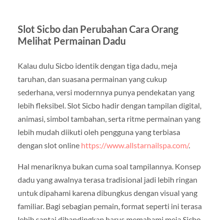
Slot Sicbo dan Perubahan Cara Orang
Melihat Permainan Dadu
Kalau dulu Sicbo identik dengan tiga dadu, meja
taruhan, dan suasana permainan yang cukup
sederhana, versi modernnya punya pendekatan yang
lebih fleksibel. Slot Sicbo hadir dengan tampilan digital,
animasi, simbol tambahan, serta ritme permainan yang
lebih mudah diikuti oleh pengguna yang terbiasa
dengan slot online
https://www.allstarnailspa.com/
.
Hal menariknya bukan cuma soal tampilannya. Konsep
dadu yang awalnya terasa tradisional jadi lebih ringan
untuk dipahami karena dibungkus dengan visual yang
familiar. Bagi sebagian pemain, format seperti ini terasa
lebih santai dibandingkan harus memahami meja Sicbo