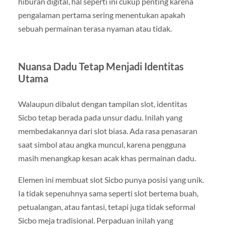
hiburan digital, hal seperti ini cukup penting karena
pengalaman pertama sering menentukan apakah
sebuah permainan terasa nyaman atau tidak.
Nuansa Dadu Tetap Menjadi Identitas
Utama
Walaupun dibalut dengan tampilan slot, identitas
Sicbo tetap berada pada unsur dadu. Inilah yang
membedakannya dari slot biasa. Ada rasa penasaran
saat simbol atau angka muncul, karena pengguna
masih menangkap kesan acak khas permainan dadu.
Elemen ini membuat slot Sicbo punya posisi yang unik.
Ia tidak sepenuhnya sama seperti slot bertema buah,
petualangan, atau fantasi, tetapi juga tidak seformal
Sicbo meja tradisional. Perpaduan inilah yang