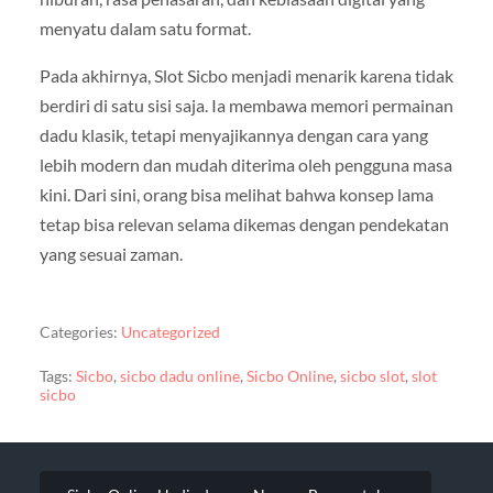
menyatu dalam satu format.
Pada akhirnya, Slot Sicbo menjadi menarik karena tidak
berdiri di satu sisi saja. Ia membawa memori permainan
dadu klasik, tetapi menyajikannya dengan cara yang
lebih modern dan mudah diterima oleh pengguna masa
kini. Dari sini, orang bisa melihat bahwa konsep lama
tetap bisa relevan selama dikemas dengan pendekatan
yang sesuai zaman.
Categories:
Uncategorized
Tags:
Sicbo
,
sicbo dadu online
,
Sicbo Online
,
sicbo slot
,
slot
sicbo