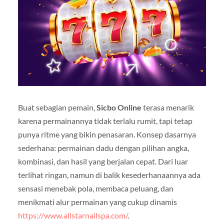
Buat sebagian pemain,
Sicbo Online
terasa menarik
karena permainannya tidak terlalu rumit, tapi tetap
punya ritme yang bikin penasaran. Konsep dasarnya
sederhana: permainan dadu dengan pilihan angka,
kombinasi, dan hasil yang berjalan cepat. Dari luar
terlihat ringan, namun di balik kesederhanaannya ada
sensasi menebak pola, membaca peluang, dan
menikmati alur permainan yang cukup dinamis
https://www.allstarnailspa.com/
.