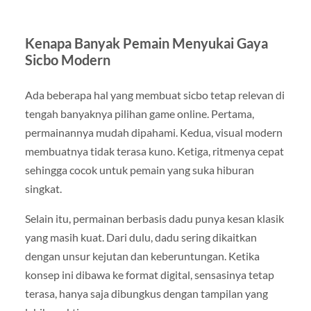
Kenapa Banyak Pemain Menyukai Gaya
Sicbo Modern
Ada beberapa hal yang membuat sicbo tetap relevan di
tengah banyaknya pilihan game online. Pertama,
permainannya mudah dipahami. Kedua, visual modern
membuatnya tidak terasa kuno. Ketiga, ritmenya cepat
sehingga cocok untuk pemain yang suka hiburan
singkat.
Selain itu, permainan berbasis dadu punya kesan klasik
yang masih kuat. Dari dulu, dadu sering dikaitkan
dengan unsur kejutan dan keberuntungan. Ketika
konsep ini dibawa ke format digital, sensasinya tetap
terasa, hanya saja dibungkus dengan tampilan yang