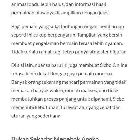
animasi dadu lebih halus, dan informasi hasil
permainan biasanya ditampilkan dengan jelas.
Bagi pemain yang suka tantangan ringan, pembaruan
seperti ini cukup berpengaruh. Tampilan yang bersih
membuat pengalaman bermain terasa lebih nyaman.
Tidak terlalu ramai, tapi tetap punya atmosfer hiburan.
Di sisi lain, nuansa baru ini juga membuat Sicbo Online
terasa lebih dekat dengan gaya pemain modern.
Banyak orang sekarang mencari permainan yang tidak
memakan banyak waktu, mudah diakses, dan tidak
membutuhkan proses panjang untuk dipahami. Sicbo
memenuhi kebutuhan itu lewat alur yang cepat dan
aturan yang sederhana.
Bukan Sekadar Menebak Angka