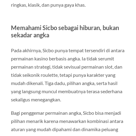
ringkas, klasik, dan punya gaya khas.
Memahami Sicbo sebagai hiburan, bukan
sekadar angka
Pada akhirnya, Sicbo punya tempat tersendiri di antara
permainan kasino berbasis angka. Ia tidak serumit
permainan strategi, tidak sevisual permainan slot, dan
tidak seikonik roulette, tetapi punya karakter yang
mudah dikenali. Tiga dadu, pilihan angka, serta hasil
yang langsung muncul membuatnya terasa sederhana
sekaligus menegangkan.
Bagi penggemar permainan angka, Sicbo bisa menjadi
pilihan menarik karena menawarkan kombinasi antara
aturan yang mudah dipahami dan dinamika peluang