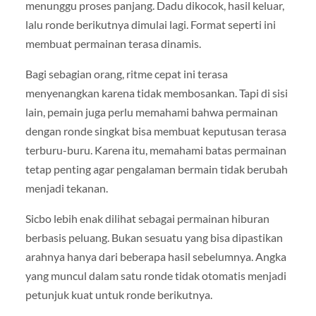
menunggu proses panjang. Dadu dikocok, hasil keluar,
lalu ronde berikutnya dimulai lagi. Format seperti ini
membuat permainan terasa dinamis.
Bagi sebagian orang, ritme cepat ini terasa
menyenangkan karena tidak membosankan. Tapi di sisi
lain, pemain juga perlu memahami bahwa permainan
dengan ronde singkat bisa membuat keputusan terasa
terburu-buru. Karena itu, memahami batas permainan
tetap penting agar pengalaman bermain tidak berubah
menjadi tekanan.
Sicbo lebih enak dilihat sebagai permainan hiburan
berbasis peluang. Bukan sesuatu yang bisa dipastikan
arahnya hanya dari beberapa hasil sebelumnya. Angka
yang muncul dalam satu ronde tidak otomatis menjadi
petunjuk kuat untuk ronde berikutnya.