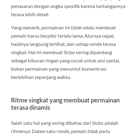
penasaran dengan angka spesifik karena tantangannya
terasa lebih detail.
Yang menarik, permainan ini tidak selalu membuat
pemain harus berpikir terlalu lama. Alurnya cepat,
hasilnya langsung terlihat, dan setiap ronde terasa
singkat. Hal ini membuat Sicbo sering dipandang
sebagai hiburan ringan yang cocok untuk sesi santai,
bukan permainan yang menuntut konsentrasi
berlebihan sepanjang waktu.
Ritme singkat yang membuat permainan
terasa dinamis
Salah satu hal yang sering dibahas dari Sicbo adalah
ritmenya. Dalam satu ronde, pemain tidak perlu