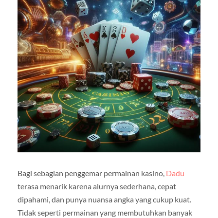
Bagi sebagian penggemar permainan kasino,
Dadu
terasa menarik karena alurnya sederhana, cepat
dipahami, dan punya nuansa angka yang cukup kuat.
Tidak seperti permainan yang membutuhkan banyak