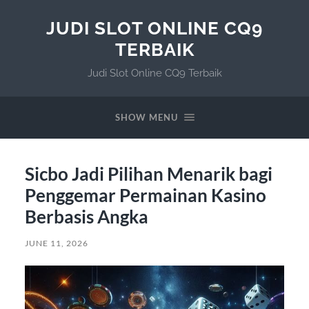
JUDI SLOT ONLINE CQ9
TERBAIK
Judi Slot Online CQ9 Terbaik
SHOW MENU
Sicbo Jadi Pilihan Menarik bagi
Penggemar Permainan Kasino
Berbasis Angka
JUNE 11, 2026