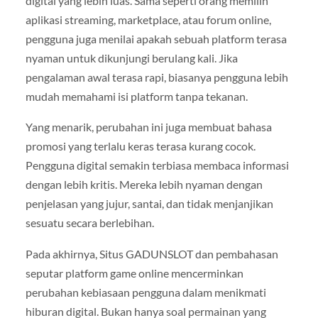
digital yang lebih luas. Sama seperti orang memilih
aplikasi streaming, marketplace, atau forum online,
pengguna juga menilai apakah sebuah platform terasa
nyaman untuk dikunjungi berulang kali. Jika
pengalaman awal terasa rapi, biasanya pengguna lebih
mudah memahami isi platform tanpa tekanan.
Yang menarik, perubahan ini juga membuat bahasa
promosi yang terlalu keras terasa kurang cocok.
Pengguna digital semakin terbiasa membaca informasi
dengan lebih kritis. Mereka lebih nyaman dengan
penjelasan yang jujur, santai, dan tidak menjanjikan
sesuatu secara berlebihan.
Pada akhirnya, Situs GADUNSLOT dan pembahasan
seputar platform game online mencerminkan
perubahan kebiasaan pengguna dalam menikmati
hiburan digital. Bukan hanya soal permainan yang