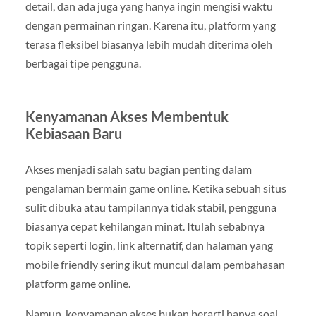
detail, dan ada juga yang hanya ingin mengisi waktu
dengan permainan ringan. Karena itu, platform yang
terasa fleksibel biasanya lebih mudah diterima oleh
berbagai tipe pengguna.
Kenyamanan Akses Membentuk
Kebiasaan Baru
Akses menjadi salah satu bagian penting dalam
pengalaman bermain game online. Ketika sebuah situs
sulit dibuka atau tampilannya tidak stabil, pengguna
biasanya cepat kehilangan minat. Itulah sebabnya
topik seperti login, link alternatif, dan halaman yang
mobile friendly sering ikut muncul dalam pembahasan
platform game online.
Namun, kenyamanan akses bukan berarti hanya soal