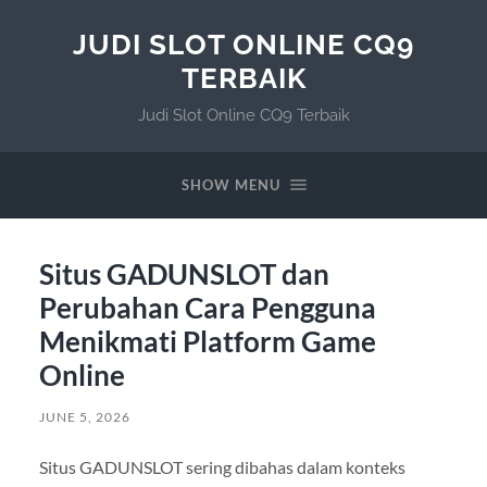
JUDI SLOT ONLINE CQ9
TERBAIK
Judi Slot Online CQ9 Terbaik
SHOW MENU
Situs GADUNSLOT dan
Perubahan Cara Pengguna
Menikmati Platform Game
Online
JUNE 5, 2026
Situs GADUNSLOT sering dibahas dalam konteks