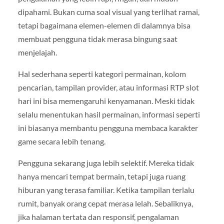
dipahami. Bukan cuma soal visual yang terlihat ramai,
tetapi bagaimana elemen-elemen di dalamnya bisa
membuat pengguna tidak merasa bingung saat
menjelajah.
Hal sederhana seperti kategori permainan, kolom
pencarian, tampilan provider, atau informasi RTP slot
hari ini bisa memengaruhi kenyamanan. Meski tidak
selalu menentukan hasil permainan, informasi seperti
ini biasanya membantu pengguna membaca karakter
game secara lebih tenang.
Pengguna sekarang juga lebih selektif. Mereka tidak
hanya mencari tempat bermain, tetapi juga ruang
hiburan yang terasa familiar. Ketika tampilan terlalu
rumit, banyak orang cepat merasa lelah. Sebaliknya,
jika halaman tertata dan responsif, pengalaman