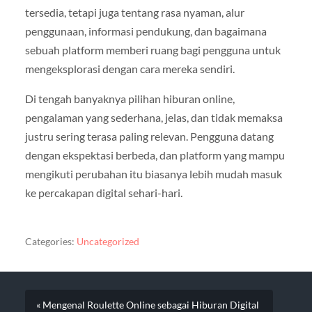
tersedia, tetapi juga tentang rasa nyaman, alur
penggunaan, informasi pendukung, dan bagaimana
sebuah platform memberi ruang bagi pengguna untuk
mengeksplorasi dengan cara mereka sendiri.
Di tengah banyaknya pilihan hiburan online,
pengalaman yang sederhana, jelas, dan tidak memaksa
justru sering terasa paling relevan. Pengguna datang
dengan ekspektasi berbeda, dan platform yang mampu
mengikuti perubahan itu biasanya lebih mudah masuk
ke percakapan digital sehari-hari.
Categories:
Uncategorized
« Mengenal Roulette Online sebagai Hiburan Digital